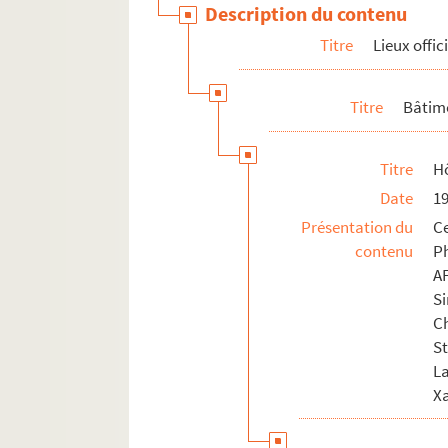
Description du contenu
Titre
Lieux offic
Titre
Bâtime
Titre
Hô
Date
1
Présentation du
Ce
contenu
Ph
AF
S
C
S
La
X