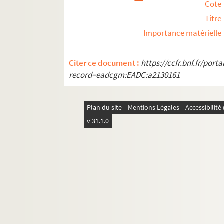
Cote
Titre
Importance matérielle
Citer ce document :
https://ccfr.bnf.fr/por
record=eadcgm:EADC:a2130161
Plan du site
Mentions Légales
Accessibilit
v 31.1.0