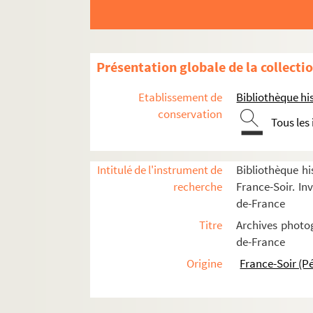
Présentation globale de la collecti
Paris
Etablissement de
Bibliothèque his
Vues aériennes et panoramas
conservation
Tous les
Rues
Bois, parcs et jardins
La Seine
Intitulé de l'instrument de
Bibliothèque hi
recherche
France-Soir. Inv
Lieux officiels et culturels
de-France
Ambassades et instituts culturels
Titre
Archives photog
Bâtiments officiels
de-France
FSE-000406. Bourse du Commerce
Origine
France-Soir (P
FSE-000407. Hôtel Beauvau
Hôtel de Lassay