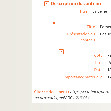
Description du contenu
Titre
La Seine
Titre
Passer
Présentation du
Beauco
contenu
Cote
F
Titre
P
Date
18
Importance matérielle
1 
Citer ce document :
https://ccfr.bnf.fr/por
record=eadcgm:EADC:a2130034