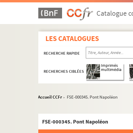
Catalogue co
Paris
LES CATALOGUES
Vues aériennes et panoramas
Rues
RECHERCHE RAPIDE
Bois, parcs et jardins
Imprimés
multimédia
La Seine
RECHERCHES CIBLÉES
Passerelles et ponts
Passerelle Léopold-Sédar-Sengho
Accueil CCFr
FSE-000345. Pont Napoléon
>
Pont Alexandre III
Pont de l'Alma (l'ancien et le neuf
FSE-000327. Pont d'Arcole
FSE-000345. Pont Napoléon
Pont des Arts