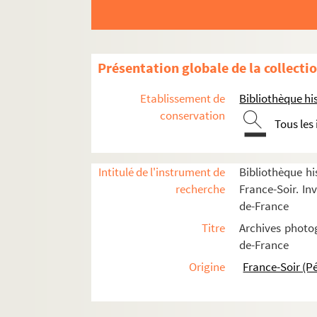
Pont d'Austerlitz
Pont de Bercy
FSE-000331. Pont de Bezon
Présentation globale de la collecti
Pont du Carrousel
Etablissement de
Bibliothèque his
FSE-000333. Pont de Charenton
conservation
Tous les
Pont Charles-de-Gaulle
Pont-au-Change
FSE-000336. Pont de Clichy
Intitulé de l'instrument de
Bibliothèque hi
recherche
France-Soir. Inv
FSE-000337. Pont de la Concorde
de-France
FSE-000338. Pont de Courbevoie
Titre
Archives photog
FSE-000339. Pont au Double
de-France
Pont du Garigliano
Origine
France-Soir (P
Pont de Grenelle
FSE-000342. Pont d'Iena