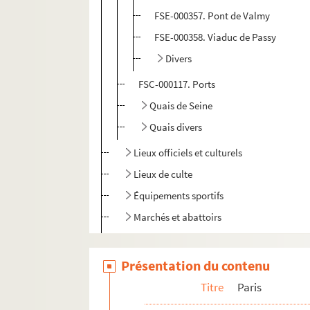
FSE-000357. Pont de Valmy
FSE-000358. Viaduc de Passy
Divers
FSC-000117. Ports
Quais de Seine
Quais divers
Lieux officiels et culturels
Lieux de culte
Équipements sportifs
Marchés et abattoirs
Vie quotidienne
Divers
Présentation du contenu
Villejuif
Titre
Paris