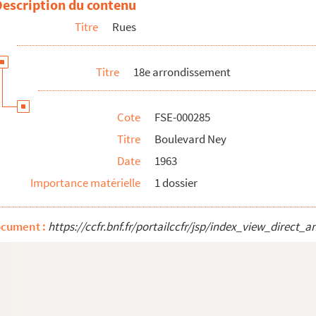
Description du contenu
Titre
Rues
Titre
18e arrondissement
Cote
FSE-000285
Titre
Boulevard Ney
Date
1963
Importance matérielle
1 dossier
ocument :
https://ccfr.bnf.fr/portailccfr/jsp/index_view_dire