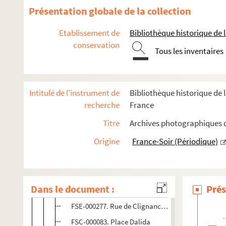
Présentation globale de la collection
17e arrondissement
18e arrondissement
Etablissement de
Bibliothèque historique de la
conservation
Mairie du 18e arrondissement
Tous les inventaires
Quartier Barbès
Quartier de la Goutte d'Or
Intitulé de l'instrument de
Bibliothèque historique de l
Quartier de Ménilmontant
recherche
France
Quartier Montmartre
Titre
Archives photographiques de
FSE-000274. Quartier Moskova
Origine
France-Soir (Périodique)
Quartier Pigalle
FSE-000301. Rue d'Aubervilliers
FSE-000276. Place Blanche
Dans le document :
Prés
FSC-000082. Rue Championnet
FSE-000277. Rue de Clignancourt
FSC-000083. Place Dalida