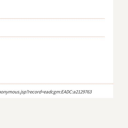
ct_anonymous.jsp?record=eadcgm:EADC:a2129763