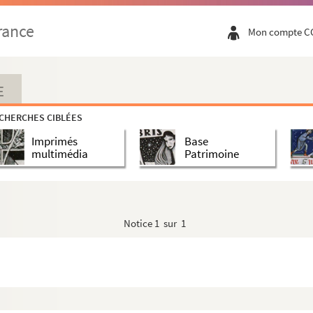
rance
Mon compte C
E
CHERCHES CIBLÉES
Imprimés
Base
multimédia
Patrimoine
Notice
1 sur 1