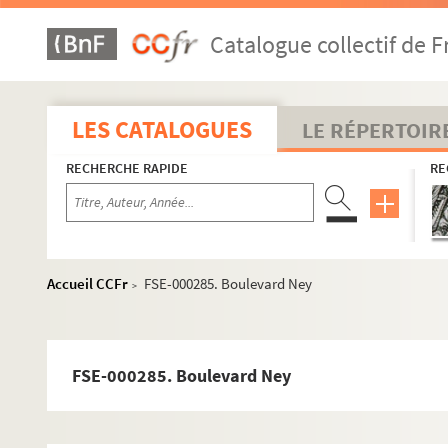
2e arrondissement
Catalogue collectif de F
3e arrondissement
4e arrondissement
5e arrondissement
LES CATALOGUES
LE RÉPERTOIR
6e arrondissement
RECHERCHE RAPIDE
7e arrondissement
RE
8e arrondissement
9e arrondissement
10e arrondissement
Accueil CCFr
FSE-000285. Boulevard Ney
>
11e arrondissement
12e arrondissement
13e arrondissement
FSE-000285. Boulevard Ney
14e arrondissement
15e arrondissement
16e arrondissement