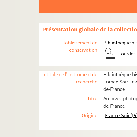
13e arrondissement
14e arrondissement
15e arrondissement
Présentation globale de la collecti
16e arrondissement
17e arrondissement
Etablissement de
Bibliothèque his
conservation
18e arrondissement
Tous les
Mairie du 18e arrondissement
Quartier Barbès
Intitulé de l'instrument de
Bibliothèque hi
Quartier de la Goutte d'Or
recherche
France-Soir. Inv
de-France
Quartier de Ménilmontant
Titre
Archives photog
Quartier Montmartre
de-France
FSE-000274. Quartier Moskova
Origine
France-Soir (P
Quartier Pigalle
FSE-000301. Rue d'Aubervilliers