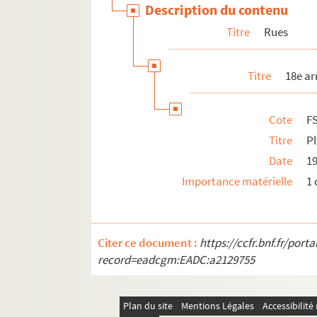
Description du contenu
Titre
Rues
Titre
18e a
Cote
F
Titre
P
Date
1
Importance matérielle
1 
Citer ce document :
https://ccfr.bnf.fr/por
record=eadcgm:EADC:a2129755
Plan du site
Mentions Légales
Accessibilit