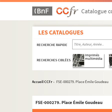
Vues aériennes et panoramas
Catalogue co
Rues
1er arrondissement
2e arrondissement
LES CATALOGUES
3e arrondissement
4e arrondissement
RECHERCHE RAPIDE
5e arrondissement
Imprimés
multimédia
6e arrondissement
RECHERCHES CIBLÉES
7e arrondissement
8e arrondissement
Accueil CCFr
FSE-000279. Place Émile Goudeau
>
9e arrondissement
10e arrondissement
11e arrondissement
FSE-000279. Place Émile Goudeau
12e arrondissement