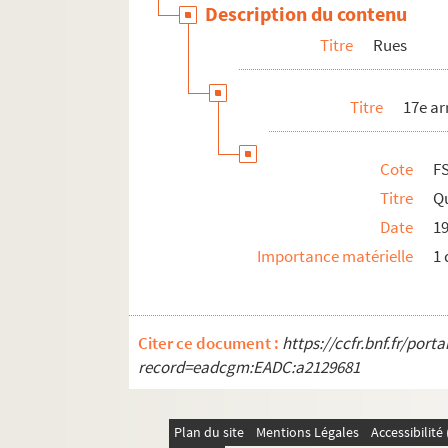
Description du contenu
Lieux officiels et culturels
Titre
Rues
Lieux de culte
Équipements sportifs
Titre
17e a
Marchés et abattoirs
Vie quotidienne
Cote
F
Divers
Titre
Qu
Villejuif
Date
1
Importance matérielle
1 
Citer ce document :
https://ccfr.bnf.fr/por
record=eadcgm:EADC:a2129681
Plan du site
Mentions Légales
Accessibilit