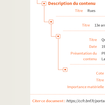
Description du contenu
20e arrondissement
Titre
Rues
Bois, parcs et jardins
La Seine
Titre
13e a
Lieux officiels et culturels
Lieux de culte
Titre
Qu
Équipements sportifs
Date
1
Marchés et abattoirs
Présentation du
Ph
Vie quotidienne
contenu
La
Divers
Cote
Villejuif
Titre
Importance matérielle
Citer ce document :
https://ccfr.bnf.fr/por