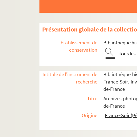
Rues
1er arrondissement
2e arrondissement
Présentation globale de la collecti
3e arrondissement
4e arrondissement
Etablissement de
Bibliothèque his
conservation
5e arrondissement
Tous les
6e arrondissement
7e arrondissement
Intitulé de l'instrument de
Bibliothèque hi
8e arrondissement
recherche
France-Soir. Inv
9e arrondissement
de-France
10e arrondissement
Titre
Archives photog
de-France
11e arrondissement
Origine
France-Soir (P
12e arrondissement
13e arrondissement
Mairie du 13e arrondissement