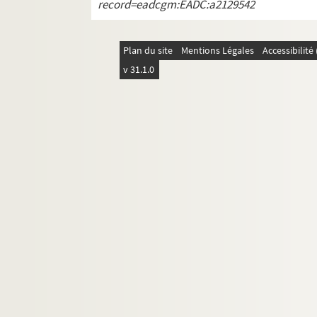
record=eadcgm:EADC:a2129542
Plan du site
Mentions Légales
Accessibilit
v 31.1.0