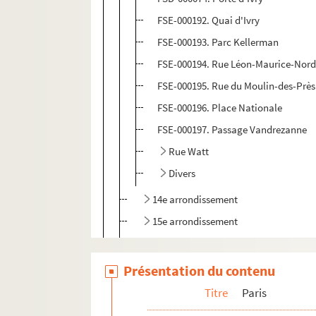
FSE-000192. Quai d'Ivry
FSE-000193. Parc Kellerman
FSE-000194. Rue Léon-Maurice-No
FSE-000195. Rue du Moulin-des-Près
FSE-000196. Place Nationale
FSE-000197. Passage Vandrezanne
Rue Watt
Divers
14e arrondissement
15e arrondissement
16e arrondissement
17e arrondissement
Présentation du contenu
18e arrondissement
Titre
Paris
19e arrondissement