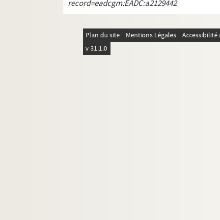
record=eadcgm:EADC:a2129442
Plan du site
Mentions Légales
Accessibilit
v 31.1.0