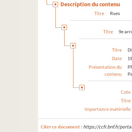
Description du contenu
Titre
Rues
Titre
9e ar
Titre
Di
Date
1
Présentation du
P
contenu
P
Cote
Titre
Importance matérielle
Citer ce document :
https://ccfr.bnf.fr/por