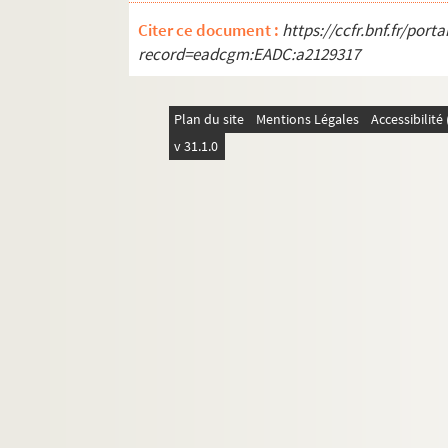
Citer ce document :
https://ccfr.bnf.fr/por
record=eadcgm:EADC:a2129317
Plan du site
Mentions Légales
Accessibilit
v 31.1.0