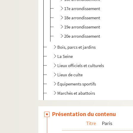
17e arrondissement
18e arrondissement
19e arrondissement
20e arrondissement
Bois, parcs et jardins
La Seine
Lieux officiels et culturels
Lieux de culte
Équipements sportifs
Marchés et abattoirs
Vie quotidienne
Divers
Présentation du contenu
Villejuif
Titre
Paris