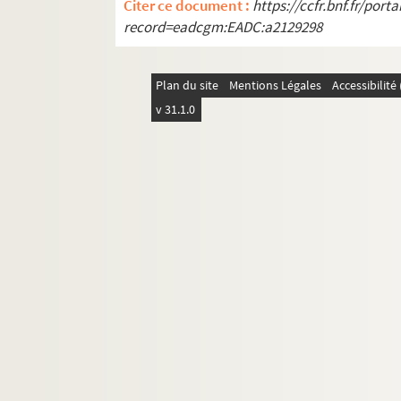
Citer ce document :
https://ccfr.bnf.fr/por
record=eadcgm:EADC:a2129298
Plan du site
Mentions Légales
Accessibilit
v 31.1.0