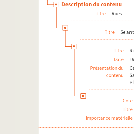
Description du contenu
17e arrondissement
Titre
Rues
18e arrondissement
19e arrondissement
Titre
5e ar
20e arrondissement
Bois, parcs et jardins
Titre
R
La Seine
Date
1
Lieux officiels et culturels
Présentation du
Ce
Lieux de culte
contenu
S
P
Équipements sportifs
Marchés et abattoirs
Cote
Vie quotidienne
Titre
Divers
Importance matérielle
Villejuif