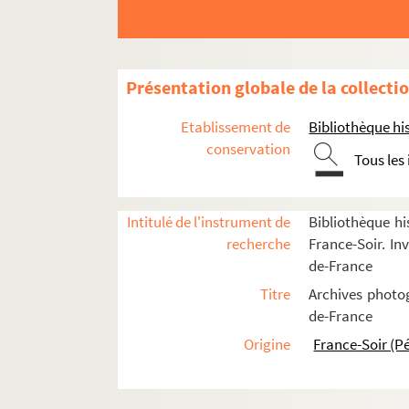
1er arrondissement
2e arrondissement
3e arrondissement
Présentation globale de la collecti
4e arrondissement
5e arrondissement
Etablissement de
Bibliothèque his
conservation
Mairie du 5e arrondissement
Tous les
FSE-000064. Quartier Latin
FSE-000065. Quartier Mouffetard
Intitulé de l'instrument de
Bibliothèque hi
FSD-000025. Quartier Saint-Michel
recherche
France-Soir. Inv
de-France
FSD-000026. Quartier Saint-Séverin
Titre
Archives photog
Rue de Bièvre
de-France
Place de la Contrescarpe
Origine
France-Soir (P
Rue Dante
FSE-000068. Rue Frédéric-Sauton
FSC-000023. Rue Geoffroy-Saint-Hila