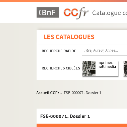
Catalogue co
LES CATALOGUES
RECHERCHE RAPIDE
Imprimés
multimédia
RECHERCHES CIBLÉES
Accueil CCFr
FSE-000071. Dossier 1
>
Paris
Vues aériennes et panoramas
FSE-000071. Dossier 1
Rues