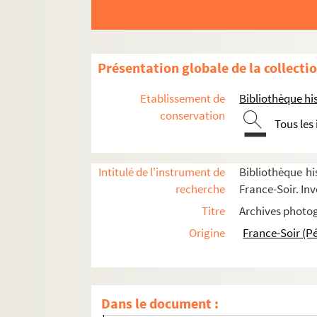
Présentation globale de la collecti
Etablissement de
Bibliothèque his
1933-1939
conservation
Tous les
1945-1949
1950-1959
1960-1969
Intitulé de l'instrument de
Bibliothèque hi
recherche
France-Soir. Inv
1970-1979
Titre
Archives photog
1980-1989
Origine
France-Soir (P
FSE-002751. Attentat à la bombe à l'aéropor
Synagogue rue Copernic
FSE-000400. Prise d'otages à l'ambassade d
Dans le document :
Attentat à la voiture piégée rue Marbeuf