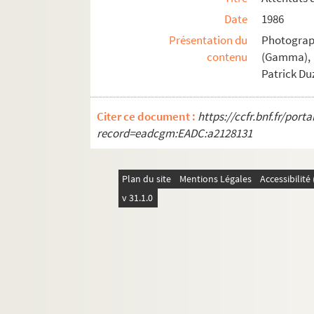
Date
1986
Présentation du
Photograp
contenu
(Gamma), L
Patrick Du
Citer ce document :
https://ccfr.bnf.fr/por
record=eadcgm:EADC:a2128131
Plan du site
Mentions Légales
Accessibilit
v 31.1.0