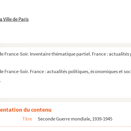
 Ville de Paris
 France-Soir. Inventaire thématique partiel. France : actualités 
 France-Soir. France : actualités politiques, économiques et soc
çais contre le bolchevisme (LVF) et la légio...
se des Combattants (LFC)
entation du contenu
e
Titre
Seconde Guerre mondiale, 1939-1945
e, phalange africaine