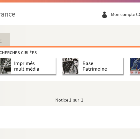
rance
Mon compte C
E
CHERCHES CIBLÉES
Imprimés
Base
multimédia
Patrimoine
Notice
1 sur 1