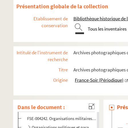
Présentation globale de la collection
Etablissement de
Bibliothèque historique de la
conservation
Entre-Deux-Guerres, 1918-1939
Tous les inventaires
Seconde Guerre mondiale, 1939-1945
Gouvernements
Intitulé de l'instrument de
Archives photographiques de
Ministères
recherche
Institutions nationales : la police
Titre
Archives photographiques de
Institutions nationales : la Garde Républicaine
Origine
France-Soir (Périodique)
Institutions militaires : l'Armée française
Organisations militaires: la Légion des Volontaires Fran
FSE-004240. Organisations militaires : la Légion Françai
Dans le document :
Prés
FSE-004241. Organisations militaires: la Légion étrangèr
FSE-004242. Organisations militaires : la Légion impérial
Organisations politiques et paramilitaires : la milice