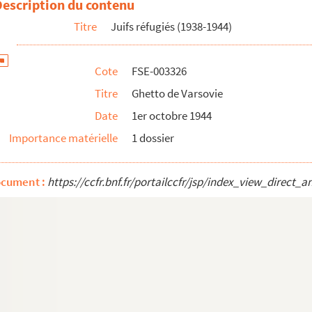
Description du contenu
oût 1940-1944)
Titre
Juifs réfugiés (1938-1944)
ai 1941-mars 1942)
Cote
FSE-003326
Titre
Ghetto de Varsovie
Date
1er octobre 1944
Importance matérielle
1 dossier
ocument :
https://ccfr.bnf.fr/portailccfr/jsp/index_view_dire