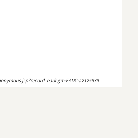
ct_anonymous.jsp?record=eadcgm:EADC:a2125939