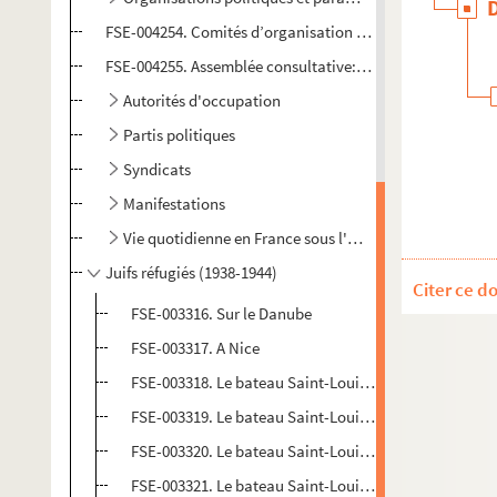
FSE-004254. Comités d’organisation professionnels (16 a
FSE-004255. Assemblée consultative: Conseil national (m
Autorités d'occupation
Partis politiques
Syndicats
Manifestations
Vie quotidienne en France sous l'Occupation
Juifs réfugiés (1938-1944)
Citer ce d
FSE-003316. Sur le Danube
FSE-003317. A Nice
FSE-003318. Le bateau Saint-Louis à Cuba
FSE-003319. Le bateau Saint-Louis à Anvers
FSE-003320. Le bateau Saint-Louis en France
FSE-003321. Le bateau Saint-Louis en Angleterre