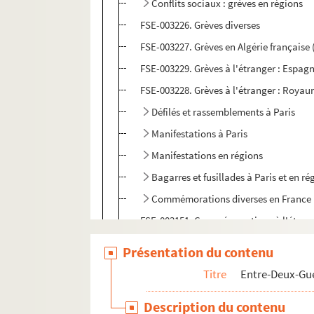
Conflits sociaux : grèves en régions
FSE-003226. Grèves diverses
FSE-003227. Grèves en Algérie française 
FSE-003229. Grèves à l'étranger : Espagn
FSE-003228. Grèves à l'étranger : Royau
Défilés et rassemblements à Paris
Manifestations à Paris
Manifestations en régions
Bagarres et fusillades à Paris et en r
Commémorations diverses en France
FSE-003151. Commémorations à l'étrange
Délégations et congrès
Présentation du contenu
Meetings et réunions
Titre
Entre-Deux-Gue
L'affaire Staviski (1934)
Description du contenu
La Cagoule (1937-1938)