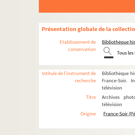
Présentation globale de la collecti
Etablissement de
Bibliothèque his
conservation
Tous les
Presse écrite
Intitulé de l'instrument de
Bibliothèque hi
Avant la Deuxième Guerre mondiale
recherche
France-Soir. I
Titres et journaux créés pendant la Deu
télévision
Titres et journaux créés après la Deuxième
Titre
Archives phot
télévision
France-Soir : 1945-2001
Origine
France-Soir (P
Les locaux
Le personnel