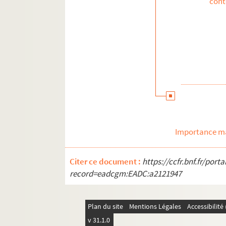
con
Importance ma
Citer ce document :
https://ccfr.bnf.fr/por
record=eadcgm:EADC:a2121947
Plan du site
Mentions Légales
Accessibilit
v 31.1.0