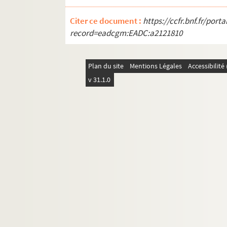
Citer ce document :
https://ccfr.bnf.fr/por
record=eadcgm:EADC:a2121810
Plan du site
Mentions Légales
Accessibilit
v 31.1.0