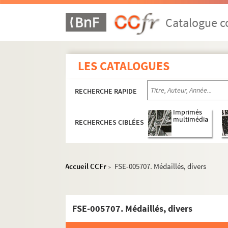
Catalogue co
LES CATALOGUES
RECHERCHE RAPIDE
Presse écrite
Imprimés
multimédia
RECHERCHES CIBLÉES
Avant la Deuxième Guerre mondiale
Titres et journaux créés pendant la Deu
Titres et journaux créés après la Deuxième
Accueil CCFr
FSE-005707. Médaillés, divers
>
France-Soir : 1945-2001
Les locaux
FSE-005707. Médaillés, divers
Le personnel