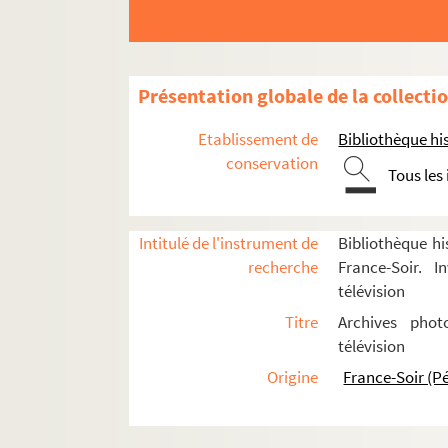
Les services
Les événements
Manifestations et événements
Présentation globale de la collecti
Médaillés du travail
Etablissement de
Bibliothèque his
FSE-005684. Médaillés 1968
conservation
Médaillés 1970
Tous les
Médaillés 1971
Médaillés 1972
Intitulé de l'instrument de
Bibliothèque hi
FSN-000823. Médaillés 1973
recherche
France-Soir. I
télévision
FSN-000824. Médaillés 1974
Titre
Archives phot
Médaillés 1975
télévision
Médaillés 1976
Origine
France-Soir (P
Médaillés 1977
Médaillés 1979