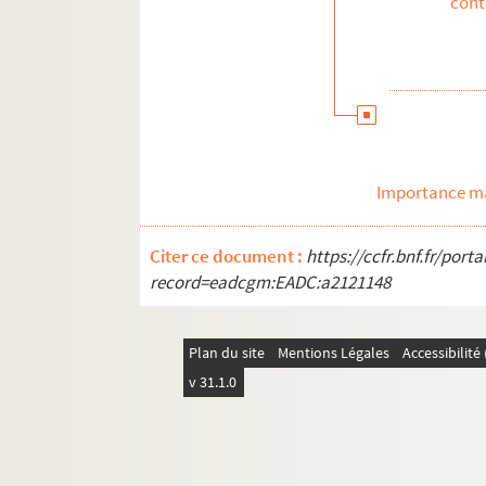
con
Télévision
Importance ma
Citer ce document :
https://ccfr.bnf.fr/por
record=eadcgm:EADC:a2121148
Plan du site
Mentions Légales
Accessibilit
v 31.1.0