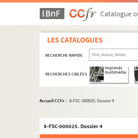
C
Catalogue co
D
E
F
LES CATALOGUES
G
H
RECHERCHE RAPIDE
I
Imprimés
multimédia
J
RECHERCHES CIBLÉES
K
L
Accueil CCFr
8-FSC-000025. Dossier 4
>
M
N
O
8-FSC-000025. Dossier 4
P