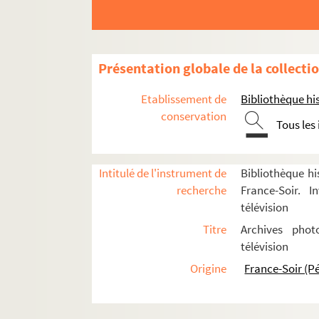
Pacheco, Henri
Paillard, Henri
Panserrien, Michel
Présentation globale de la collecti
Pansu, Michel
Etablissement de
Pantel, Monique
Bibliothèque his
conservation
Pardailhan, Philippe de
Tous les
8-FSE-000304. Parent, Denis
Parisot, Paul
Intitulé de l'instrument de
Bibliothèque hi
Parot
recherche
France-Soir. I
télévision
Parvillée, Jacques
Titre
Archives phot
Pasdeloup
télévision
Patteyn, Francis
Origine
France-Soir (P
Paturel, Henri
Penot, Hervé