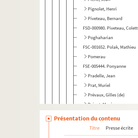
Pignolet, Henri
Piveteau, Bernard
FSD-000980. Piveteau, Colet
Poghaharian
FSC-001652. Polak, Mathieu
Pomerau
FSE-005444. Ponyanne
Pradelle, Jean
Prat, Muriel
Prévaux, Gilles (de)
Prévot, Monique
8-FSE-000324. Prier, Jean-Ba
Présentation du contenu
Prier, Pierre
Titre
Presse écrite
R