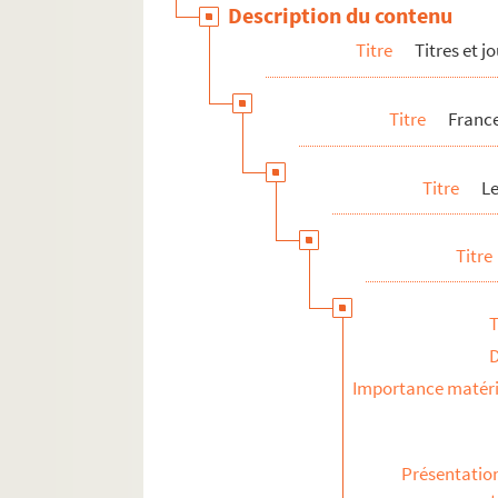
Description du contenu
S
Titre
Titres et 
T
V
Titre
France
W
Y
Titre
L
Z
Divers
Titre
Les services
Les événements
T
Les rubriques
Vente du journal
Importance matéri
Divers
France-Soir Magazine
Présentatio
Radiodiffusion