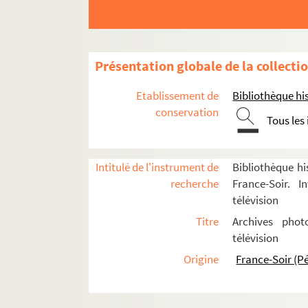
Maquelle, Sylvie
Marcabru, Pierre
Marchant, Robert
Présentation globale de la collecti
8-FSE-000266. Marche, Chris
Etablissement de
Marie, Marie-Cécile
Bibliothèque his
conservation
Marin la Meslée, Valérie
Tous les
FSE-005387. Marot, François
Marre, Louis
Intitulé de l'instrument de
Bibliothèque hi
8-FSE-000274. Martin, G. H.
recherche
France-Soir. I
télévision
Marzorati, Jean-Louis
Titre
Archives phot
Mascolo, Dominique
télévision
Masset, Jean-Pierre
Origine
France-Soir (P
Massot, Claude
Massot, Henri
Maubrun, Françoise