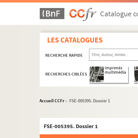
Macabiès, Jean
Catalogue co
Macé, Henri
Maffert, Serge
Mahé, Patrick
LES CATALOGUES
Mainie, Alain
RECHERCHE RAPIDE
Maire, Jean-Michel
Malécot, Jacqueline
Imprimés
multimédia
RECHERCHES CIBLÉES
Malmassari
FSE-005377. Mamert, Jean
Mandel, Jean
Accueil CCFr
FSE-005395. Dossier 1
>
Manevy, Alain
Manguin, André-Jacques
Mannoni, Eugène
FSE-005395. Dossier 1
FSD-000969. Mano, Jean-Luc