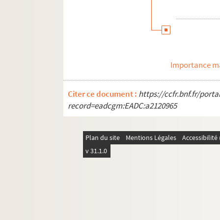
Radiodiffusion
Télévision
Importance ma
Citer ce document :
https://ccfr.bnf.fr/por
record=eadcgm:EADC:a2120965
Plan du site
Mentions Légales
Accessibilit
v 31.1.0