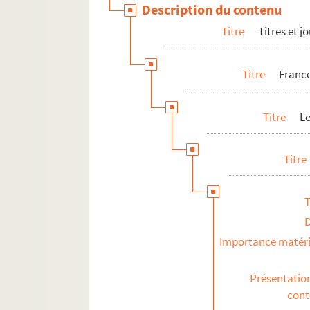
Description du contenu
R
Titre
Titres et 
S
T
Titre
France
V
W
Titre
L
Y
Z
Titre
Divers
Les services
T
Les événements
Les rubriques
Importance matéri
Vente du journal
Divers
Présentatio
con
France-Soir Magazine