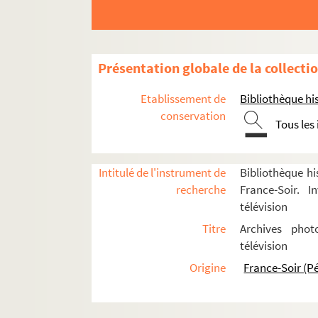
Lambert, Denis
8-FSE-000222. Lambert, Mar
Lambertie
Présentation globale de la collecti
Lamy, Jean-Claude
Etablissement de
Landragin, Jacques
Bibliothèque his
conservation
Lansac, Serge
Tous les
Lapied, Daniel
Laporte, Monique
Intitulé de l'instrument de
Bibliothèque hi
Larcher, Geneviève
recherche
France-Soir. I
télévision
Laroche, Georges
Titre
Archives phot
Larrivoire, J.-C.
télévision
Latli, Philippe
Origine
France-Soir (P
Latreille, Philippe
8-FSE-000231. Laubier, Math
Laurent, Roger