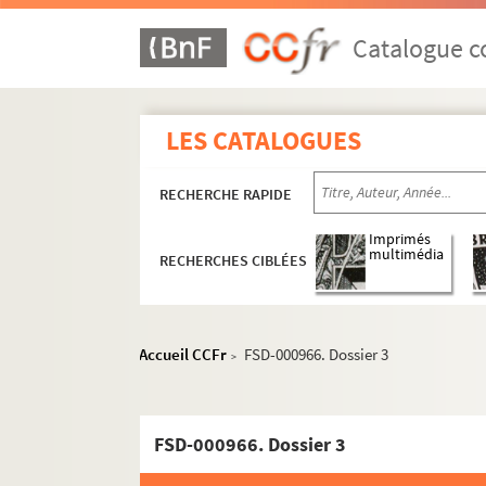
L
Catalogue co
Laborde
Laborde, Jean
Laborie, Jean
LES CATALOGUES
Lacognata, Isabelle
RECHERCHE RAPIDE
Lacour, Pierre
Lacroix, Jean-Paul
Imprimés
multimédia
RECHERCHES CIBLÉES
Laferté, Roger
Lagabbe
Lagorce, Guy
Accueil CCFr
FSD-000966. Dossier 3
>
Lahalle, Daniel
Lahalle, Pierre
Lalu
FSD-000966. Dossier 3
Lambert, Claude