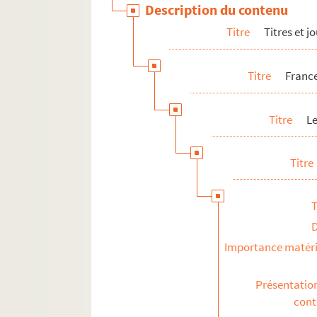
Description du contenu
Lepigeon, Jean-Louis
Titre
Titres et 
Lepoix, Marc et Claude
FSE-005354. Lepourtoux
Titre
France
Lepretre, Denise
Le Quang, Gérard
Titre
L
FSN-000558. Lerede
Leridon, Guy
Titre
Le Roc'h, Gilles
Lescour, Elisabeth
T
Lescour, Gérard
Le Sire, Bernard
Importance matéri
Letellier, Guy
Levèque, Jacques
Présentatio
Lhospice, Xavier
con