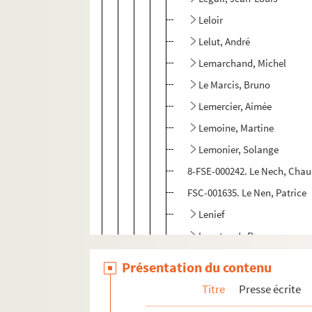
Leloir
Lelut, André
Lemarchand, Michel
Le Marcis, Bruno
Lemercier, Aimée
Lemoine, Martine
Lemonier, Solange
8-FSE-000242. Le Nech, Cha
FSC-001635. Le Nen, Patrice
Lenief
Lenotre, J.-P.
Lenvers, Max
Présentation du contenu
Léonard, Michèle
Titre
Presse écrite
Le Paire, Michel