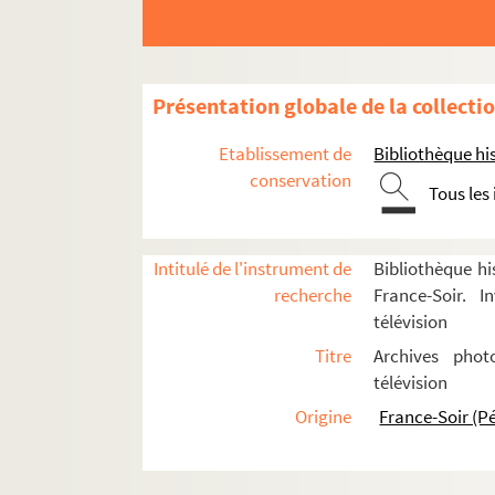
I
J
K
Présentation globale de la collecti
L
Etablissement de
Laborde
Bibliothèque his
conservation
Laborde, Jean
Tous les
Laborie, Jean
Lacognata, Isabelle
Intitulé de l'instrument de
Bibliothèque hi
Lacour, Pierre
recherche
France-Soir. I
télévision
Lacroix, Jean-Paul
Titre
Archives phot
Laferté, Roger
télévision
Lagabbe
Origine
France-Soir (P
Lagorce, Guy
Lahalle, Daniel
Lahalle, Pierre