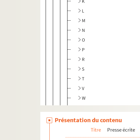
K
L
M
N
O
P
R
S
T
V
W
Y
Z
Présentation du contenu
Divers
Titre
Presse écrite
Les services