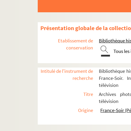
Draillard, Guy
Drecq, Pierre
Driancourt, Christophe
Présentation globale de la collecti
Duault, Nicole
Etablissement de
Dubillon, Marie-Françoise
Bibliothèque his
conservation
Dubin, Marie-Claude
Tous les
Duclos, Véronique
Ducroc, Jean
Intitulé de l'instrument de
Bibliothèque hi
FSE-005194. Ducrot, Paule
recherche
France-Soir. I
télévision
Dumesnil Jean-Charles
Titre
Archives phot
Dunan, Michel
télévision
Dunan, René
Origine
France-Soir (P
8-FSE-000121. Dumont, Jean
Dupont, Guy
Dupuy, Simone