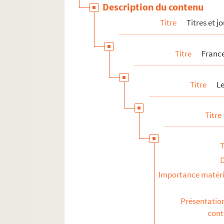
Description du contenu
Les événements
Titre
Titres et 
Les rubriques
Vente du journal
Titre
France
Divers
France-Soir Magazine
Titre
L
Radiodiffusion
Télévision
Titre
T
Importance matéri
Présentatio
con