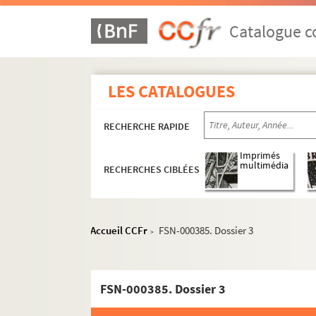
De Seynes
Catalogue co
Desplanches, Josiane
Desplanches, Julien
Desselles, Lucienne
LES CATALOGUES
Destin, Jean-François
RECHERCHE RAPIDE
Desvaux, Marcel
Didier, Carine
Imprimés
multimédia
RECHERCHES CIBLÉES
Dingreville, Arnaud
Dokan, Michèle
Dolfuss, Ariane
Accueil CCFr
FSN-000385. Dossier 3
>
Domain, Valérie
Dorard, A.
Doré, Jacqueline
FSN-000385. Dossier 3
Douville, Serge