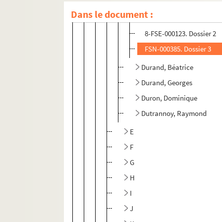
Dans le document :
FSE-005197. Dossier 1
8-FSE-000123. Dossier 2
FSN-000385. Dossier 3
Durand, Béatrice
Durand, Georges
Duron, Dominique
Dutrannoy, Raymond
E
F
G
H
I
J