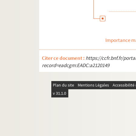
Importance ma
Citer ce document :
https://ccfr.bnf.fr/por
record=eadcgm:EADC:a2120149
Plan du site
Mentions Légales
Accessibilit
v 31.1.0