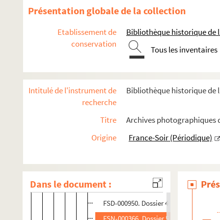
Denoune, Martine
Présentation globale de la collection
Depoix, Virgile
Etablissement de
Bibliothèque historique de la
Desjardins Charles
conservation
De Seynes
Tous les inventaires
Desplanches, Josiane
Desplanches, Julien
Intitulé de l'instrument de
Bibliothèque historique de l
Desselles, Lucienne
recherche
Destin, Jean-François
Titre
Archives photographiques de
Desvaux, Marcel
Origine
France-Soir (Périodique)
Didier, Carine
FSE-005181. Dossier 1
FCS-001623. Dossier 2
Dans le document :
Prés
8-FSC-000011. Dossier 3
FSD-000950. Dossier 4
FSN-000366. Dossier 5