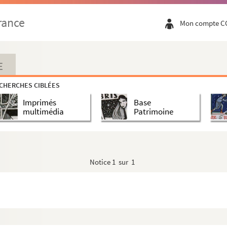
rance
Mon compte C
E
CHERCHES CIBLÉES
Imprimés
Base
multimédia
Patrimoine
Notice
1 sur 1