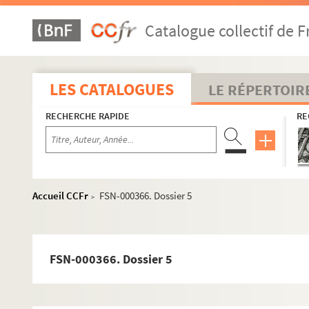
8-FSE-000086. Darmigny, François
Catalogue collectif de F
Dautriche, Maurice
Day, Claude
Dedanne, Jacques
LES CATALOGUES
LE RÉPERTOIR
Dejean, Colette
RECHERCHE RAPIDE
RE
Delamotte, Jean
Delaprée, Catherine
Delarue, Maurice
Del Duce, Micheline
Accueil CCFr
FSN-000366. Dossier 5
>
Delerue, Janine
Deleuze, Jean
Delmas, Catherine
FSN-000366. Dossier 5
Delpoux, Laurence
Denecker, Jean-Louis