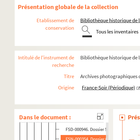
Dedanne, Jacques
Présentation globale de la collection
Dejean, Colette
Etablissement de
Bibliothèque historique de la
Delamotte, Jean
conservation
Delaprée, Catherine
Tous les inventaires
Delarue, Maurice
Del Duce, Micheline
Intitulé de l'instrument de
Bibliothèque historique de l
Delerue, Janine
recherche
Deleuze, Jean
Titre
Archives photographiques de
Delmas, Catherine
Origine
France-Soir (Périodique)
FSE-005171. Dossier 1
8-FSE-000095. Dossier 2
FSC-001622. Dossier 3
Dans le document :
Prés
8-FSC-000009. Dossier 4
FSD-000946. Dossier 5
FSN-000354. Dossier 6