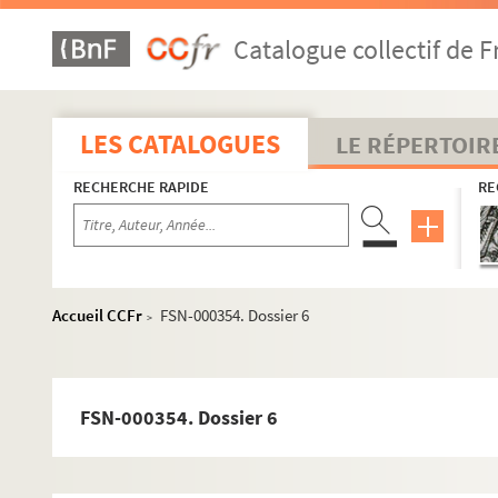
Le personnel
Catalogue collectif de F
A
B
C
LES CATALOGUES
LE RÉPERTOIR
D
RECHERCHE RAPIDE
RE
Daguet, Charles
Dallery, Regis
Damert, Lilo
FSD-000944. Dambrin, Yves
Accueil CCFr
FSN-000354. Dossier 6
>
Darcy, Nicole
8-FSE-000085. Dardaud, Gabriel
8-FSE-000086. Darmigny, François
FSN-000354. Dossier 6
Dautriche, Maurice
Day, Claude