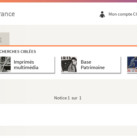
rance
Mon compte C
E
CHERCHES CIBLÉES
Imprimés
Base
multimédia
Patrimoine
Notice
1 sur 1