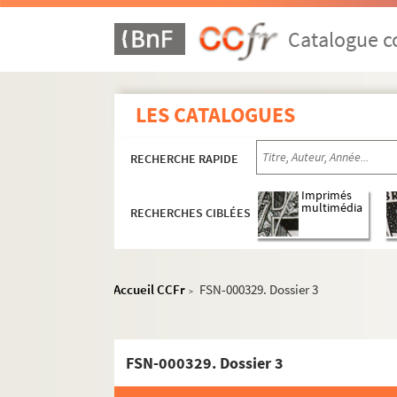
Cervier, Suzanne
Catalogue co
Césaire, Frédérique
Chaki, Charles
Champinot, Claude
LES CATALOGUES
Chapsal
RECHERCHE RAPIDE
Chardigny, Louis
Charles, Catherine
Imprimés
multimédia
RECHERCHES CIBLÉES
8-FSE-000056. Charlet, Bern
Chatschkoffa, Irène
Chaumier, Sylvain
Accueil CCFr
FSN-000329. Dossier 3
>
Chaussier, Annie
Chavelet, Elisabeth
Chazal, Robert
FSN-000329. Dossier 3
Chemin, Henri