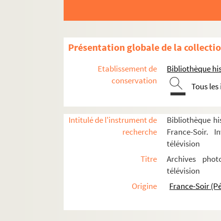
Chevit, Frédéric
Chich, Robert
Chicheportiche, Olivier
Présentation globale de la collecti
Chomont, René
Etablissement de
Chouchaoui, Hacène
Bibliothèque his
conservation
Chrillesen, Neel
Tous les
Clarke, Robert
Cohen, Hadria
Intitulé de l'instrument de
Bibliothèque hi
Cohen, Sam
recherche
France-Soir. I
télévision
Colletta, Antoine
Titre
Archives phot
Colonna, Stéphanie
télévision
Comberousse, Françoise d
Origine
France-Soir (P
Constantin, Roger
Corcolle, Marcel
Corre, François