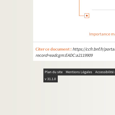
Télévision
Importance ma
Citer ce document :
https://ccfr.bnf.fr/por
record=eadcgm:EADC:a2119909
Plan du site
Mentions Légales
Accessibilit
v 31.1.0