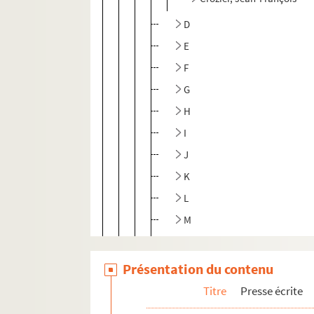
D
E
F
G
H
I
J
K
L
M
N
O
Présentation du contenu
P
Titre
Presse écrite
R