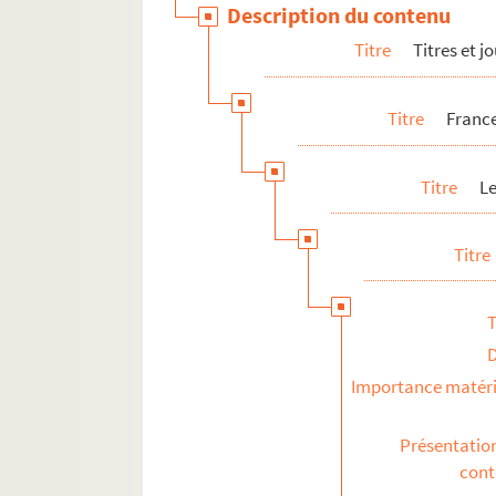
Description du contenu
S
Titre
Titres et 
T
V
Titre
France
W
Y
Titre
L
Z
Divers
Titre
Les services
Les événements
T
Les rubriques
Vente du journal
Importance matéri
Divers
France-Soir Magazine
Présentatio
con
Radiodiffusion