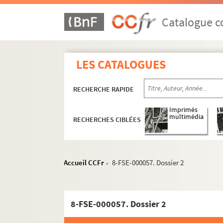
Avant la Deuxième Guerre mondiale
Catalogue co
Titres et journaux créés pendant la Deu
Titres et journaux créés après la Deuxième
LES CATALOGUES
France-Soir : 1945-2001
Les locaux
RECHERCHE RAPIDE
Le personnel
Imprimés
multimédia
A
RECHERCHES CIBLÉES
B
C
Accueil CCFr
8-FSE-000057. Dossier 2
>
Cabanne Patrick
Cachin, Henri
FSC-001613. Caire, Mayeul
8-FSE-000057. Dossier 2
FSN-000296. Calais, Christo