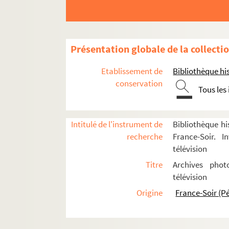
Canot, Hélène
Caron, Christiane
Carpentier, Anne
Présentation globale de la collecti
Carret, Martine
Etablissement de
Cartier Jacqueline
Bibliothèque his
conservation
Catuogno, Pascal
Tous les
Caucino, Jacques
Cervier, Suzanne
Intitulé de l'instrument de
Bibliothèque hi
Césaire, Frédérique
recherche
France-Soir. I
télévision
Chaki, Charles
Titre
Archives phot
Champinot, Claude
télévision
Chapsal
Origine
France-Soir (P
Chardigny, Louis
Charles, Catherine
8-FSE-000056. Charlet, Bern