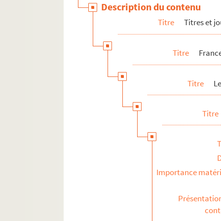
Description du contenu
Coussy, Jean
Titre
Titres et 
Couvercelle
Coville, Jean-Louis
Titre
France
Creach, Henri
Crespelle, Jean-Paul
Titre
L
Crouzet, François
Crozier, Jean-François
Titre
D
E
T
F
G
Importance matéri
H
I
Présentatio
J
con