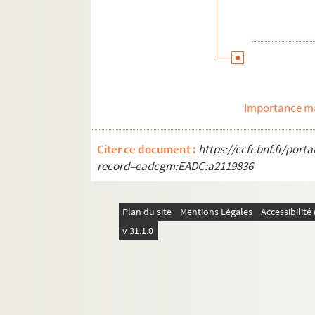
K
L
M
N
O
Importance ma
P
R
Citer ce document :
https://ccfr.bnf.fr/por
S
record=eadcgm:EADC:a2119836
T
V
Plan du site
Mentions Légales
Accessibilit
W
v 31.1.0
Y
Z
Divers
Les services