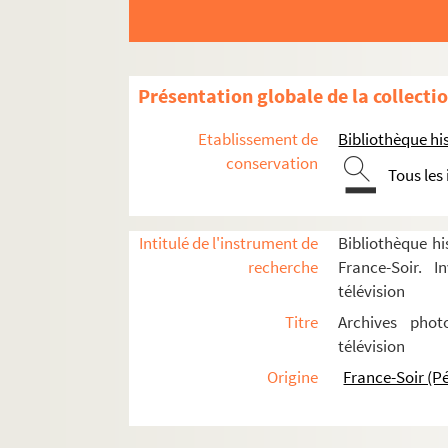
France-Soir : 1945-2001
Les locaux
Présentation globale de la collecti
Le personnel
A
Etablissement de
Bibliothèque his
conservation
8-FSE-000001. Alabarbe, Gisè
Tous les
FSE-005076. Amouroux, Henr
André, Gilles
Intitulé de l'instrument de
Bibliothèque hi
Annuzet, Bernard
recherche
France-Soir. I
télévision
Antoine, Robert
Titre
Archives phot
Arnette, Paulette
télévision
Arno, Roselyne
Origine
France-Soir (P
Aubert, Pascal
Aubry, Jean-Pierre
Aveline, André