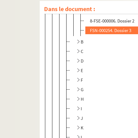
Dans le document :
FSE-005082. Dossier 1
8-FSE-000006. Dossier 2
FSN-000254. Dossier 3
B
C
D
E
F
G
H
I
J
K
L