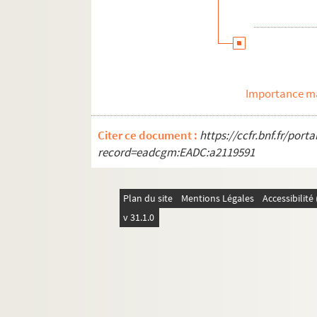
Importance ma
Citer ce document :
https://ccfr.bnf.fr/por
record=eadcgm:EADC:a2119591
Plan du site
Mentions Légales
Accessibilit
v 31.1.0