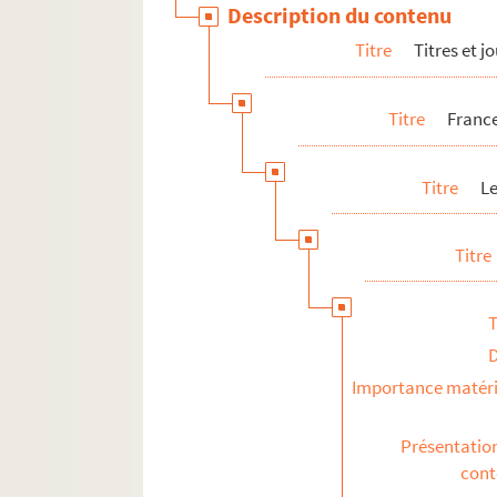
Description du contenu
Les rubriques
Titre
Titres et 
Vente du journal
Divers
Titre
France
France-Soir Magazine
Radiodiffusion
Titre
L
Télévision
Titre
T
Importance matéri
Présentatio
con