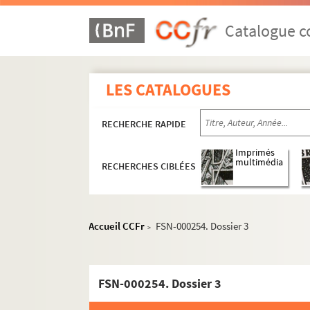
Catalogue co
LES CATALOGUES
RECHERCHE RAPIDE
Imprimés
multimédia
RECHERCHES CIBLÉES
Accueil CCFr
FSN-000254. Dossier 3
>
Presse écrite
Avant la Deuxième Guerre mondiale
Titres et journaux créés pendant la Deu
FSN-000254. Dossier 3
Titres et journaux créés après la Deuxième