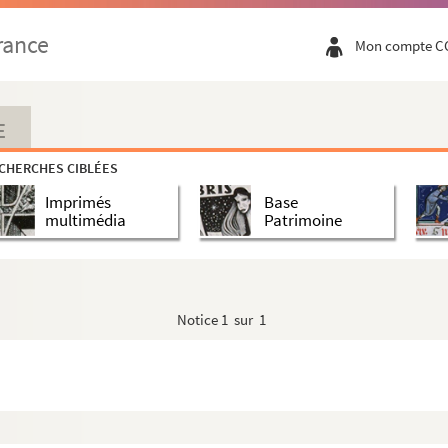
rance
Mon compte C
E
CHERCHES CIBLÉES
Imprimés
Base
multimédia
Patrimoine
Notice
1 sur 1