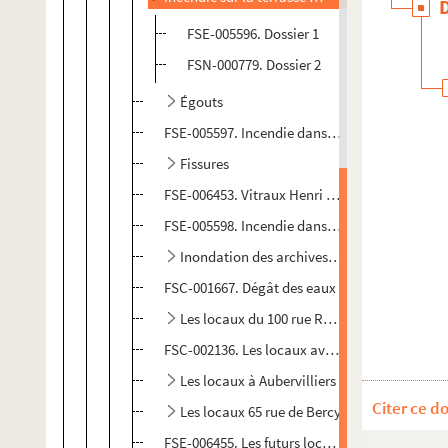
FSE-005596. Dossier 1
FSN-000779. Dossier 2
Égouts
FSE-005597. Incendie dans les bureaux du ser
Fissures
FSE-006453. Vitraux Henri Navarre
FSE-005598. Incendie dans les cuisines de Fra
Inondation des archives photographiques (
FSC-001667. Dégât des eaux
Les locaux du 100 rue Réaumur : attentats, 
FSC-002136. Les locaux avenue Marceau : Publ
Les locaux à Aubervilliers
Citer ce d
Les locaux 65 rue de Bercy
FSE-006455. Les futurs locaux rue de L'Évangil