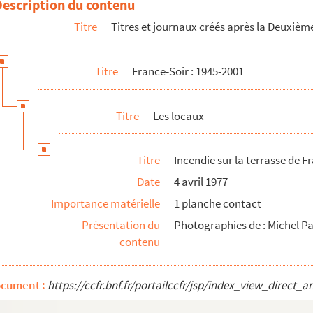
Description du contenu
Titre
Titres et journaux créés après la Deuxiè
Titre
France-Soir : 1945-2001
vice hippique
Titre
Les locaux
nce-Soir
Titre
Incendie sur la terrasse de F
caves)
Date
4 avril 1977
Importance matérielle
1 planche contact
vitrines cassées et hold-ups
Présentation du
Photographies de : Michel P
contenu
iprint
ocument :
https://ccfr.bnf.fr/portailccfr/jsp/index_view_dire
e