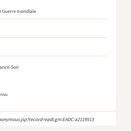
me Guerre mondiale
rance-Soir
ansu
ct_anonymous.jsp?record=eadcgm:EADC:a2119513