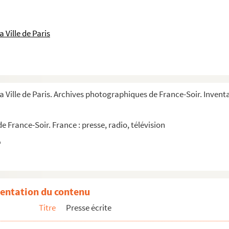
 Ville de Paris
mondiale
ale
a Ville de Paris. Archives photographiques de France-Soir. Inventai
 France-Soir. France : presse, radio, télévision
hique
Journal du Dimanche
entation du contenu
l Elle
Titre
Presse écrite