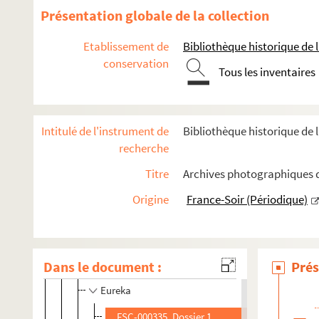
Présentation globale de la collection
Exploitations et Salles de cinéma
Festivals
Etablissement de
Bibliothèque historique de la
Manifestations
conservation
Tous les inventaires
Prix
Studios
Thèmes
Intitulé de l'instrument de
Bibliothèque historique de 
recherche
Films
Titre
Archives photographiques d
A
C
Origine
France-Soir (Périodique)
D
E
Dans le document :
Prés
FSD-000391. Ester Kahn
Eureka
FSC-000335. Dossier 1