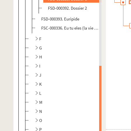
FSD-000392. Dossier 2
FSD-000393. Euripide
FSC-000336. Eu tu eles (la vie peu ordinaire de Do
F
G
H
I
J
K
L
M
N
O
P