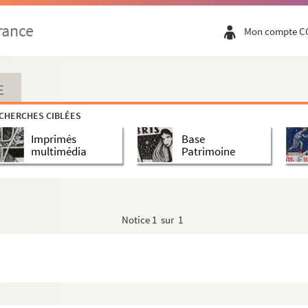
rance
Mon compte C
E
CHERCHES CIBLÉES
Imprimés
Base
multimédia
Patrimoine
Notice
1 sur 1