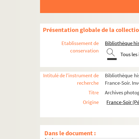
Présentation globale de la collecti
Cinéma
Etablissement de
Bibliothèque his
Généralités
conservation
Tous les
Exploitations et Salles de cinéma
Festivals
Manifestations
Intitulé de l'instrument de
Bibliothèque hi
recherche
France-Soir. In
Prix
Titre
Archives photog
Studios
Origine
France-Soir (P
Thèmes
Films
A
Dans le document :
C