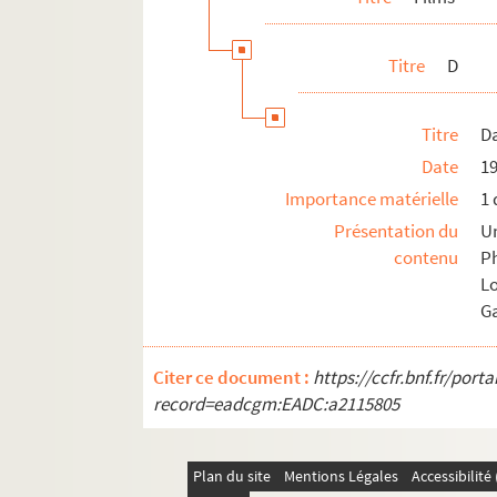
Titre
D
Titre
Da
Date
1
Importance matérielle
1 
Présentation du
Un
contenu
P
Lo
Ga
Citer ce document :
https://ccfr.bnf.fr/por
record=eadcgm:EADC:a2115805
Plan du site
Mentions Légales
Accessibilit