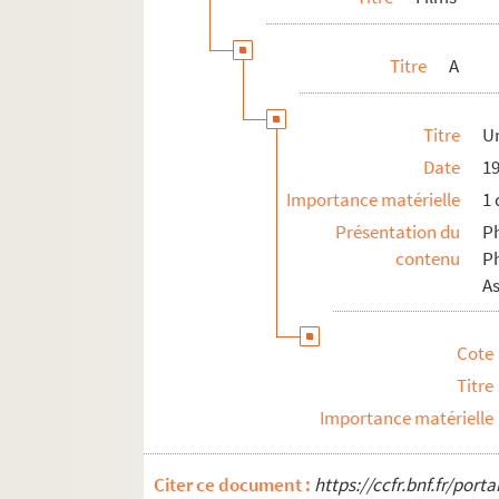
Théâtre
Titre
A
Titre
Un
Date
1
Importance matérielle
1 
Présentation du
P
contenu
P
A
Cote
Titre
Importance matérielle
Citer ce document :
https://ccfr.bnf.fr/por