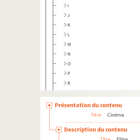
I
J
K
L
M
N
O
P
R
S
T
Présentation du contenu
U
Titre
Cinéma
V
Description du contenu
Y
Titre
Films