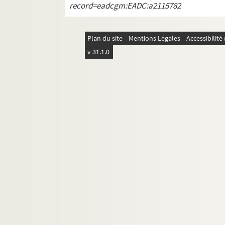
record=eadcgm:EADC:a2115782
Plan du site
Mentions Légales
Accessibilit
v 31.1.0