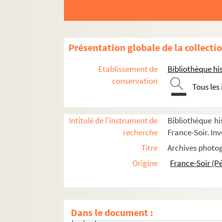
Studios
Thèmes
Films
Présentation globale de la collecti
A
Etablissement de
Bibliothèque his
FSE-000847. Un accident de chasse
conservation
Tous les
FSE-000848. Un acte d'amour
Un air de famille
Intitulé de l'instrument de
Bibliothèque hi
Un air si pur
recherche
France-Soir. In
A la verticale de l'été
Titre
Archives photog
FSE-000850. Un ange à ma table
Origine
France-Soir (P
FSE-000851. Un ange au paradis
Un ange de trop
FSE-000853. Un ange gardien pour T
Dans le document :
Un américain à Paris