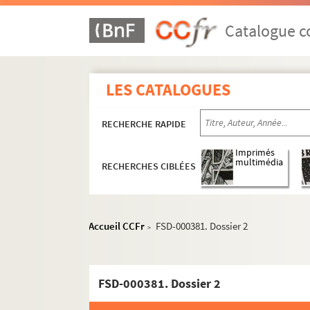
Catalogue co
LES CATALOGUES
RECHERCHE RAPIDE
Imprimés
multimédia
RECHERCHES CIBLÉES
Cinéma
Généralités
Accueil CCFr
FSD-000381. Dossier 2
>
Exploitations et Salles de cinéma
Festivals
Manifestations
FSD-000381. Dossier 2
Prix