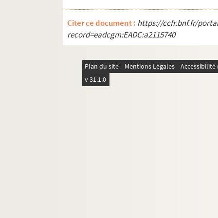
Citer ce document :
https://ccfr.bnf.fr/por
record=eadcgm:EADC:a2115740
Plan du site
Mentions Légales
Accessibilit
v 31.1.0