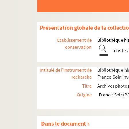
Cinéma et mode
FSE-000823. Courses
Femmes et alcool
Présentation globale de la collecti
FSE-000825. Femmes chauves
Etablissement de
Bibliothèque his
Hitchcock au cinéma
conservation
Tous les
FSD-000357. Homosexualité au cinéma
Instituteurs au cinéma
Jeanne d'Arc
Intitulé de l'instrument de
Bibliothèque hi
recherche
France-Soir. In
FSD-000360. Jeu
Titre
Archives photog
FSE-000829. La Légion
Origine
France-Soir (P
FSE-000830. Maigret au cinéma
Maisons de stars
FSE-000831. Maquillage et monstres
Dans le document :
FSE-000832. Mythologie