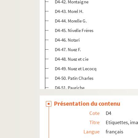
D4-42. Montaigne
D4-43. Morel H.
D4-44. Morelle G.
D4-45. Nivelle Frères
D4-46. Notari
D4-47. Nuez F.
D4-48. Nuez et cie
D4-49. Nuez et Lecocq
D4-50. Patin Charles
D4-51. Pauriche
D4-52. Petit J.
Présentation du contenu
D4-53. Petit Ragot
Cote
D4
D4-54. Potié
Titre
Etiquettes, ima
D4-55. Reboux Frères
Langue
français
D4-56. Robbe Camille