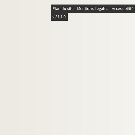
D4-57. Robert P.
Plan du site
Mentions Légales
Accessibilit
D4-58. Roggé C,
v 31.1.0
D4-59. Salomé (de)
D4-60. Sautai G.
D4-61. Schaller J.
D4-62. Vanackere typographe
D4-63. Winque H. de
D4-64. Rue Saint André 103
D4-65. St Augustin
D4-66. Imprimerie de l'orphelinat St Gabrie
D4-68. Belgique
D4-69. Imprimeurs de Paris
D4-70. Imprimeurs Marseillais
D4-71. Imprimeurs de Roubaix