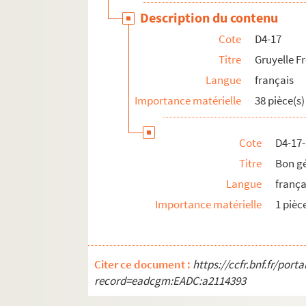
Description du contenu
D4-43. Morel H.
Cote
D4-17
D4-44. Morelle G.
Titre
Gruyelle F
D4-45. Nivelle Frères
Langue
français
D4-46. Notari
Importance matérielle
38 pièce(s)
D4-47. Nuez F.
D4-48. Nuez et cie
Cote
D4-17
D4-49. Nuez et Lecocq
Titre
Bon gé
D4-50. Patin Charles
Langue
frança
D4-51. Pauriche
Importance matérielle
1 pièc
D4-52. Petit J.
D4-53. Petit Ragot
D4-54. Potié
Citer ce document :
https://ccfr.bnf.fr/por
D4-55. Reboux Frères
record=eadcgm:EADC:a2114393
D4-56. Robbe Camille