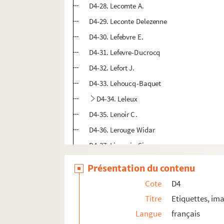
D4-28. Lecomte A.
D4-29. Leconte Delezenne
D4-30. Lefebvre E.
D4-31. Lefevre-Ducrocq
D4-32. Lefort J.
D4-33. Lehoucq-Baquet
D4-34. Leleux
D4-35. Lenoir C.
D4-36. Lerouge Widar
D4-37. Liegeois-Six
D4-38. Maeght A. et cie
Présentation du contenu
D4-39. Martiny
Cote
D4
D4-40. Mayeur
Titre
Etiquettes, ima
D4-41. Minnen-Lerouge
Langue
français
D4-42. Montaigne