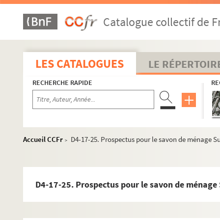
D4-14. Ducoulombier
Catalogue collectif de F
D4-15. Ghémar
D4-16. Goosens J.E.
D4-17. Gruyelle Frères
LES CATALOGUES
LE RÉPERTOIR
D4-17-1. Au soulier parisien
RECHERCHE RAPIDE
RE
D4-17-2. Coffres-forts Degryse-Werbrouck
D4-17-3. Taverne restaurant "au XXe siècle"
D4-17-4. Maison A. Glorian fils
D4-17-5. Au coin de rue
Accueil CCFr
D4-17-25. Prospectus pour le savon de ménage S
>
D4-17-6. Au coin de rue
D4-17-7. Déménagements François Guilluy
D4-17-8. Au bonheur des dames
D4-17-25. Prospectus pour le savon de ménage 
D4-17-9. Prospectus du Cephalique St Michel, pharm
D4-17-10. Pharmacie de la porte de Paris