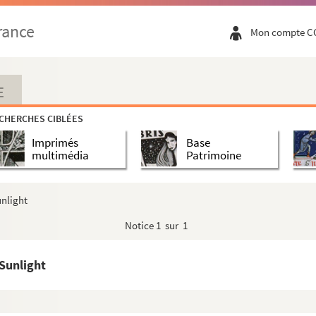
rance
Mon compte C
E
CHERCHES CIBLÉES
Imprimés
Base
multimédia
Patrimoine
unlight
Notice
1 sur 1
Sunlight
acie Couvreur, Roubaix