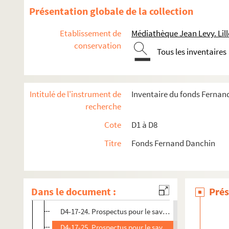
D4-17-11. Henri Carette, charpente-menuiserie
Présentation globale de la collection
D4-17-12. Carte postale Brasserie Vauban
Etablissement de
Médiathèque Jean Levy. Lill
D4-17-13. Carte postale Brasserie Vauban
conservation
Tous les inventaires
D4-17-14. Corset sur mesure Louis Paulin
D4-17-15. Léon Watelle succr, charbons et cokes
D4-17-16. Vor Salle, entrepôt général des parfumeries
Intitulé de l'instrument de
Inventaire du fonds Fernan
D4-17-17. Vor Salle, entrepôt général des parfumeries
recherche
D4-17-18. Vor Salle, entrepôt général des parfumeries
Cote
D1 à D8
D4-17-19. Parasolerie lilloise P. Vallat
Titre
Fonds Fernand Danchin
D4-17-20. Calendrier publicitaire Céphalique St Miche
D4-17-21. Brasserie Ste Marie Madeleine
D4-17-22. Brasserie Ste Marie Madeleine
Dans le document :
Prés
D4-17-23. Carte postale Brasserie Vauban
D4-17-24. Prospectus pour le savon de ménage Sunligh
D4-17-25. Prospectus pour le savon de ménage Sunli