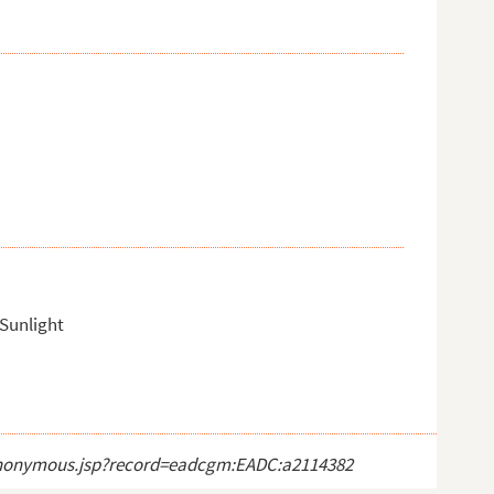
Sunlight
ct_anonymous.jsp?record=eadcgm:EADC:a2114382