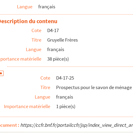
Langue
français
ght
ght
Description du contenu
ght
Cote
D4-17
ght
Titre
Gruyelle Frères
ght
Langue
français
portance matérielle
38 pièce(s)
Cote
D4-17-25
Titre
Prospectus pour le savon de ménage 
Langue
français
Importance matérielle
1 pièce(s)
erminez-Convain
ocument :
https://ccfr.bnf.fr/portailccfr/jsp/index_view_dire