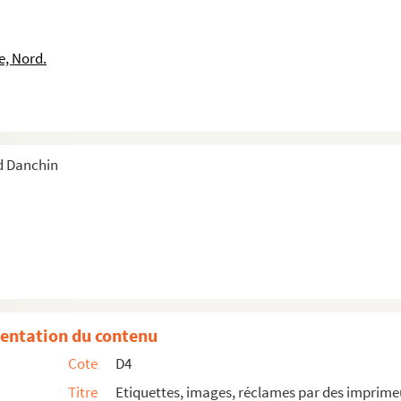
e, Nord.
d Danchin
l
entation du contenu
Cote
D4
t, savonneries Lever frères
Titre
Etiquettes, images, réclames par des imprimeur
ght