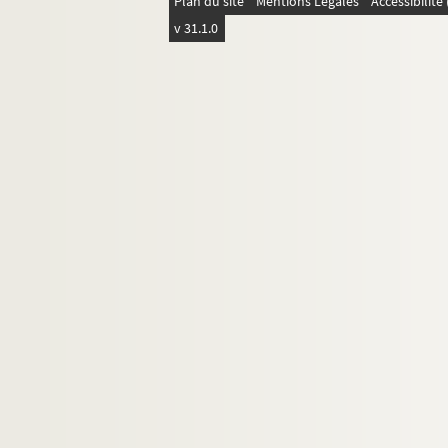
Plan du site
Mentions Légales
Accessibilit
D4-51. Pauriche
v 31.1.0
D4-52. Petit J.
D4-53. Petit Ragot
D4-54. Potié
D4-55. Reboux Frères
D4-56. Robbe Camille
D4-57. Robert P.
D4-58. Roggé C,
D4-59. Salomé (de)
D4-60. Sautai G.
D4-61. Schaller J.
D4-62. Vanackere typographe
D4-63. Winque H. de
D4-64. Rue Saint André 103