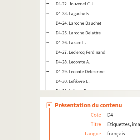
D4-22. Jouvenel C.J.
D4-23. Lagache F.
D4-24. Laroche Bauchet
D4-25. Laroche Delattre
D4-26. Lazare L.
D4-27. Leclercq Ferdinand
D4-28. Lecomte A.
D4-29. Leconte Delezenne
D4-30. Lefebvre E.
D4-31. Lefevre-Ducrocq
D4-32. Lefort J.
Présentation du contenu
D4-33. Lehoucq-Baquet
Cote
D4
D4-34. Leleux
Titre
Etiquettes, ima
D4-35. Lenoir C.
Langue
français
D4-36. Lerouge Widar