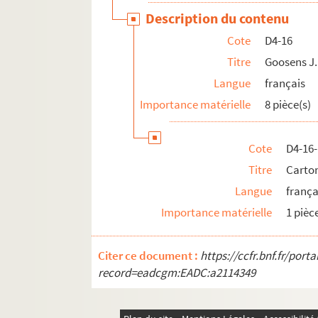
Description du contenu
D4-37. Liegeois-Six
Cote
D4-16
D4-38. Maeght A. et cie
Titre
Goosens J.
D4-39. Martiny
Langue
français
D4-40. Mayeur
Importance matérielle
8 pièce(s)
D4-41. Minnen-Lerouge
D4-42. Montaigne
Cote
D4-16
D4-43. Morel H.
Titre
Carton
D4-44. Morelle G.
Langue
frança
D4-45. Nivelle Frères
Importance matérielle
1 pièc
D4-46. Notari
D4-47. Nuez F.
Citer ce document :
https://ccfr.bnf.fr/por
D4-48. Nuez et cie
record=eadcgm:EADC:a2114349
D4-49. Nuez et Lecocq
D4-50. Patin Charles