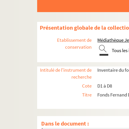
D4-2. Barrez Afred
D4-3. Barrez-Dubreucq Lille
D4-4. Barrez-Grincourt
Présentation globale de la collecti
D4-5. Bayart (Mme)
Etablissement de
Médiathèque Jea
D4-6. Béhague A.
conservation
Tous les
D4-7. Bohem
D4-8. Cado-Petit
Intitulé de l'instrument de
Inventaire du 
D4-9. Collier
recherche
D4-10. Danel L., étiquettes de fils
Cote
D1 à D8
D4-11. Danel L.
Titre
Fonds Fernand 
D4-12. Dubar et cie
D4-13. Doublemart
D4-14. Ducoulombier
Dans le document :
D4-15. Ghémar