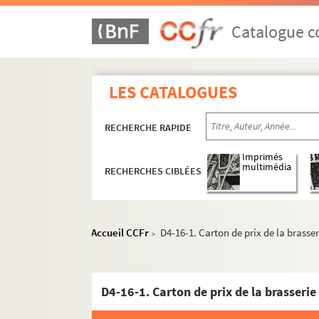
Catalogue co
LES CATALOGUES
RECHERCHE RAPIDE
Imprimés
multimédia
RECHERCHES CIBLÉES
D1. Documents concernant la ville de Lille
Accueil CCFr
D4-16-1. Carton de prix de la brasser
>
D2. Documents concernant la ville de Lille. Pièc
D3. Documents historiques
D4-16-1. Carton de prix de la brasserie
D4. Etiquettes, images, réclames par des imprime
D4-1. Bach et cie