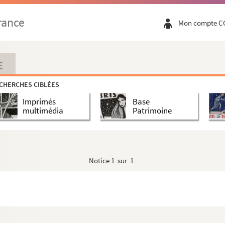
rance
Mon compte C
E
CHERCHES CIBLÉES
Imprimés
Base
multimédia
Patrimoine
Notice
1 sur 1
u 19è siècle à Lille : cartons d'invitatio...