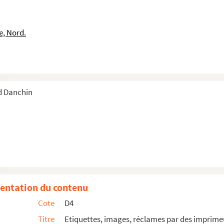
e, Nord.
d Danchin
entation du contenu
Cote
D4
Titre
Etiquettes, images, réclames par des imprimeur