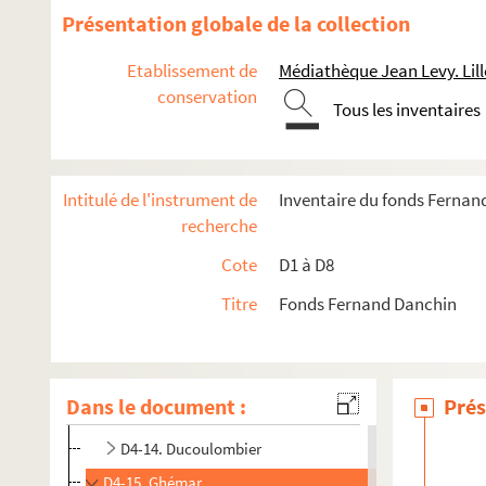
D4-1. Bach et cie
Présentation globale de la collection
D4-2. Barrez Afred
Etablissement de
Médiathèque Jean Levy. Lill
D4-3. Barrez-Dubreucq Lille
conservation
Tous les inventaires
D4-4. Barrez-Grincourt
D4-5. Bayart (Mme)
D4-6. Béhague A.
Intitulé de l'instrument de
Inventaire du fonds Fernan
D4-7. Bohem
recherche
D4-8. Cado-Petit
Cote
D1 à D8
D4-9. Collier
Titre
Fonds Fernand Danchin
D4-10. Danel L., étiquettes de fils
D4-11. Danel L.
D4-12. Dubar et cie
Dans le document :
Prés
D4-13. Doublemart
D4-14. Ducoulombier
D4-15. Ghémar