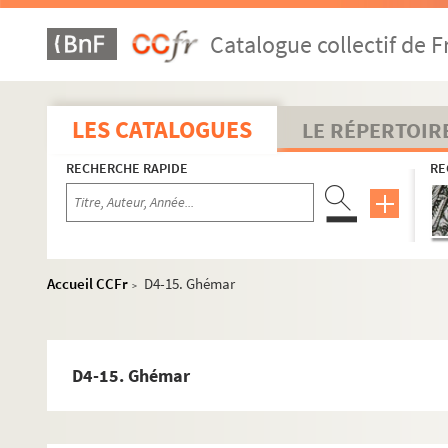
Catalogue collectif de F
LES CATALOGUES
LE RÉPERTOIR
RECHERCHE RAPIDE
RE
Accueil CCFr
D4-15. Ghémar
>
D1. Documents concernant la ville de Lille
D2. Documents concernant la ville de Lille. Pièces de la fin d
D4-15. Ghémar
D3. Documents historiques
D4. Etiquettes, images, réclames par des imprimeurs lillois