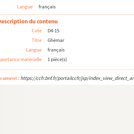
Langue
français
re de Lille
Description du contenu
Cote
D4-15
Titre
Ghémar
Langue
français
portance matérielle
1 pièce(s)
ocument :
https://ccfr.bnf.fr/portailccfr/jsp/index_view_dire