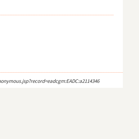
ct_anonymous.jsp?record=eadcgm:EADC:a2114346