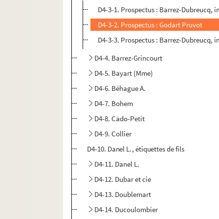
D4-3-1. Prospectus : Barrez-Dubreucq, 
D4-3-2. Prospectus : Godart Pruvot
D4-3-3. Prospectus : Barrez-Dubreucq, 
D4-4. Barrez-Grincourt
D4-5. Bayart (Mme)
D4-6. Béhague A.
D4-7. Bohem
D4-8. Cado-Petit
D4-9. Collier
D4-10. Danel L., étiquettes de fils
D4-11. Danel L.
D4-12. Dubar et cie
D4-13. Doublemart
D4-14. Ducoulombier