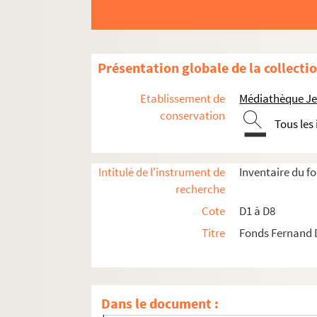
Présentation globale de la collecti
Etablissement de
Médiathèque Jea
conservation
Tous les
D1. Documents concernant la ville de Lille
Intitulé de l'instrument de
Inventaire du 
recherche
D2. Documents concernant la ville de Lille. Pièc
Cote
D1 à D8
D3. Documents historiques
Titre
Fonds Fernand 
D4. Etiquettes, images, réclames par des imprime
D4-1. Bach et cie
D4-2. Barrez Afred
Dans le document :
D4-3. Barrez-Dubreucq Lille