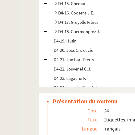
D4-15. Ghémar
D4-16. Goosens J.E.
D4-17. Gruyelle Frères
D4-18. Guermonprez J.
D4-19. Hutin
D4-20. Joos Ch. et cie
D4-21. Jombart Frères
D4-22. Jouvenel C.J.
D4-23. Lagache F.
D4-24. Laroche Bauchet
D4-25. Laroche Delattre
Présentation du contenu
D4-26. Lazare L.
Cote
D4
D4-27. Leclercq Ferdinand
Titre
Etiquettes, ima
D4-28. Lecomte A.
Langue
français
D4-29. Leconte Delezenne