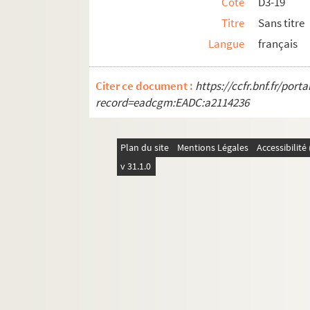
Cote
D3-19
Titre
Sans titre
Langue
français
Citer ce document :
https://ccfr.bnf.fr/por
record=eadcgm:EADC:a2114236
Plan du site
Mentions Légales
Accessibilit
v 31.1.0