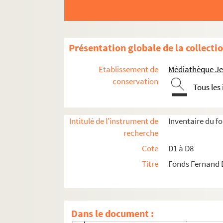
Présentation globale de la collecti
D1. Documents concernant la ville de Lille
Etablissement de
Médiathèque Jea
D2. Documents concernant la ville de Lille. Pièc
conservation
Tous les
D3. Documents historiques
D3-5. Sans titre
Intitulé de l'instrument de
Inventaire du 
D3-8. Sans titre
recherche
D3-11. Sans titre
Cote
D1 à D8
D3-12. Sans titre
Titre
Fonds Fernand 
D3-12-1. La grève de l'imprimerie Danel 
D3-12-2. Faillite J. Casse et fils
D3-12-3. Elections législatives de 26 mai
Dans le document :
D3-12-4. La semaine lilloise (11-17 nov