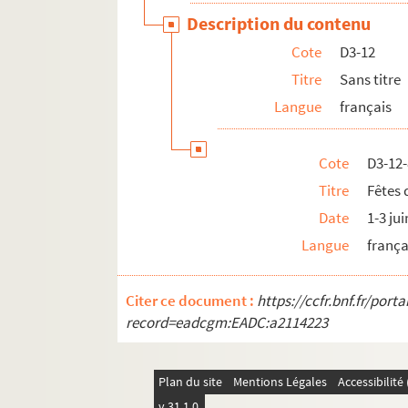
Description du contenu
Cote
D3-12
Titre
Sans titre
Langue
français
Cote
D3-12
Titre
Fêtes 
Date
1-3 ju
Langue
frança
Citer ce document :
https://ccfr.bnf.fr/por
record=eadcgm:EADC:a2114223
Plan du site
Mentions Légales
Accessibilit
v 31.1.0