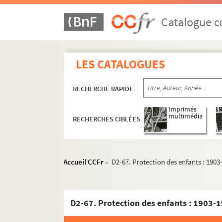
D2-37. Ecoles catholiques : fêtes, comité des
Catalogue co
D2-38. Ecole catholique de commerce de Lill
D2-39. Ecole de musique de St Quentin : aud
D2-40. Emulation chorale : 1901. Programm
LES CATALOGUES
D2-41. Enfants d'Apollon (Harmonie des) : c
D2-42. Expositions. Programmes, procès-
RECHERCHE RAPIDE
D2-43. Fanfare des halles centrales : progr
Imprimés
D2-44. Fanfare de Mons-en-Baroeul : carton 
multimédia
RECHERCHES CIBLÉES
D2-45. Garde impériale (1er cuirassiers) : 
D2-46. Hôtel Delcourt : programme de conce
Accueil CCFr
D2-67. Protection des enfants : 1903
D2-47. L'Hippodrome lillois. 1896-1911
>
D2-48. Musique du Centre : programme du Gr
D2-49. Institut Turgot (Roubaix) 1894-189
D2-67. Protection des enfants : 1903-
D2-50. Jeunesse scolaire : programme de l'