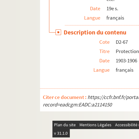
D2-95. Sports : 1890-1891
Date
19e s.
D2-96. Théâtre municipal de Lille 1909-1912
Langue
français
D2-97. Tramway : règlement
Description du contenu
D2-98. Union française de la Jeunesse : 1911
Cote
D2-67
D2-99. Union du Nord (Fanfare) : 1893-1899
Titre
Protection
D2-100. Union du Nouveau-Lille : 1899-1905
Date
1903-1906
D2-101. Union Faidherbe : 1910
Langue
français
D2-102. Union symphonique lilloise : 1907
D2-103. Université : 1895-1912
D3. Documents historiques
Citer ce document :
https://ccfr.bnf.fr/por
record=eadcgm:EADC:a2114150
D4. Etiquettes, images, réclames par des impr
D5. Lettre de faire-part : mariages, décès, par
D6. Chansons en patois - à consulter sur le 
Plan du site
Mentions Légales
Accessibilit
v 31.1.0
D7. Lille et quelques pièces sur Roubaix