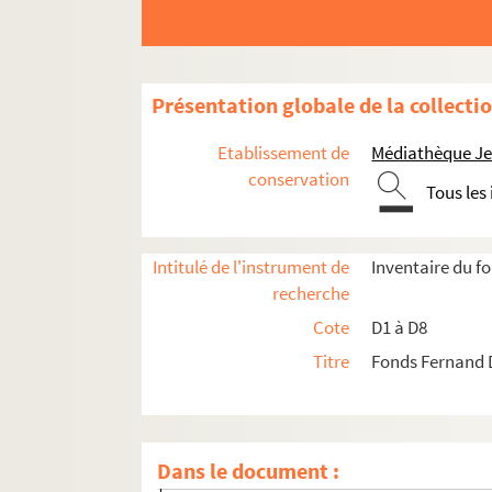
D2-51. Lille artiste : organe artistique d
D2-52. Médecine
D2-53. Mérovak
Présentation globale de la collecti
D2-54. Moulin-Rouge
D2-55. Musique casse
Etablissement de
Médiathèque Jea
D2-56. Notariat 1810
conservation
Tous les
D2-57. Nouveau Cercle : 1888-1897. Program
D2-58. Nouveau Lille : 1904-1905
Intitulé de l'instrument de
Inventaire du 
D2-59. Orphéon
recherche
D2-60. Œuvres paroissiales et catholiques 
Cote
D1 à D8
D2-61. Office central : statuts. Année 1890
Titre
Fonds Fernand 
D2-62. Orphelinat des chemins de fer
D2-63. Orphelinat Dom Bosco : 1888-1904
D2-64. Palais Rameau : 1895-1906
Dans le document :
D2-65. Palais d'été : 1912