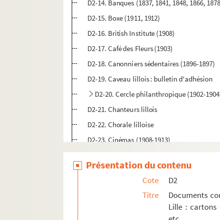
D2-14. Banques (1837, 1841, 1848, 1866, 187
D2-15. Boxe (1911, 1912)
D2-16. British Institute (1908)
D2-17. Café des Fleurs (1903)
D2-18. Canonniers sédentaires (1896-1897)
D2-19. Caveau lillois : bulletin d'adhésion
D2-20. Cercle philanthropique (1902-1904
D2-21. Chanteurs lillois
D2-22. Chorale lilloise
D2-23. Cinémas (1908-1913)
D2-24. Cirque Bostock
Présentation du contenu
D2-25. Club alpin français (cartes d'entrée)
Cote
D2
D2-26. Commerce : confiserie et pâtisserie : 
Titre
Documents conce
D2-27. Comité des droits du Pape : 25e anniv
Lille : cartons
D2-28. Concerts populaires : programmes : f
etc.