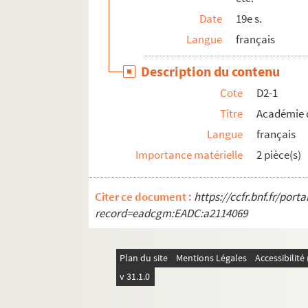
D2-29. Concert Vauban : programmes (1882
Date
19e s.
D2-30. Conservatoire : programmes et invita
Langue
français
D2-31. Conservatoire de musique : 1911-19
Description du contenu
D2-32. Consulat de Serbie : 1905 : programm
Cote
D2-1
D2-33. Coopérative. Règlements et fascicu
Titre
Académie 
D2-34. Culte protestant. 1 programme de Fan
Langue
français
D2-35. Denier des Ecoles : loterie et concert
Importance matérielle
2 pièce(s)
D2-36. Ecole des Beaux-Arts : invitation pou
D2-37. Ecoles catholiques : fêtes, comité des
Citer ce document :
https://ccfr.bnf.fr/por
D2-38. Ecole catholique de commerce de Lill
record=eadcgm:EADC:a2114069
D2-39. Ecole de musique de St Quentin : aud
D2-40. Emulation chorale : 1901. Programm
Plan du site
Mentions Légales
Accessibilit
D2-41. Enfants d'Apollon (Harmonie des) : c
v 31.1.0
D2-42. Expositions. Programmes, procès-