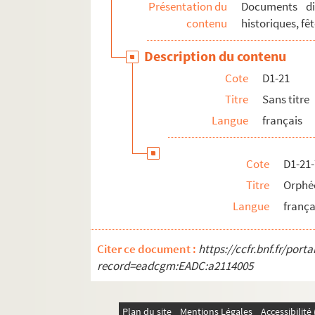
Présentation du
Documents div
contenu
historiques, fêt
Description du contenu
Cote
D1-21
Titre
Sans titre
Langue
français
Cote
D1-21
Titre
Orphéo
Langue
frança
Citer ce document :
https://ccfr.bnf.fr/por
record=eadcgm:EADC:a2114005
Plan du site
Mentions Légales
Accessibilit