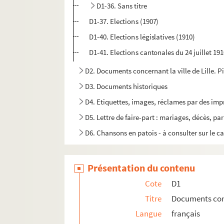
D1-36. Sans titre
D1-37. Elections (1907)
D1-40. Elections législatives (1910)
D1-41. Elections cantonales du 24 juillet 19
D2. Documents concernant la ville de Lille. Pièc
D3. Documents historiques
D4. Etiquettes, images, réclames par des impr
D5. Lettre de faire-part : mariages, décès, par
D6. Chansons en patois - à consulter sur le 
D7. Lille et quelques pièces sur Roubaix
D8. Collection d'Ex-libris
Présentation du contenu
Cote
D1
Titre
Documents conce
Langue
français