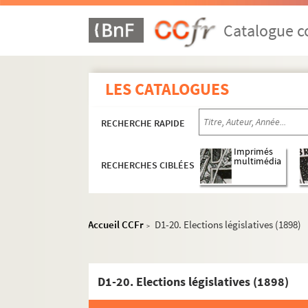
Catalogue co
LES CATALOGUES
RECHERCHE RAPIDE
Imprimés
multimédia
RECHERCHES CIBLÉES
D1. Documents concernant la ville de Lille
Accueil CCFr
D1-20. Elections législatives (1898)
D1-1. Sans titre
>
D1-1bis. Sans titre
D1-2. Sans titre
D1-20. Elections législatives (1898)
D1-3. Sans titre