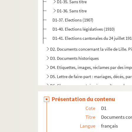
D1-35. Sans titre
D1-36. Sans titre
D1-37. Elections (1907)
D1-40. Elections législatives (1910)
D1-41. Elections cantonales du 24 juillet 19
D2. Documents concernant la ville de Lille. Pièc
D3. Documents historiques
D4. Etiquettes, images, réclames par des impr
D5. Lettre de faire-part : mariages, décès, par
D6. Chansons en patois - à consulter sur le 
D7. Lille et quelques pièces sur Roubaix
Présentation du contenu
D8. Collection d'Ex-libris
Cote
D1
Titre
Documents conce
Langue
français