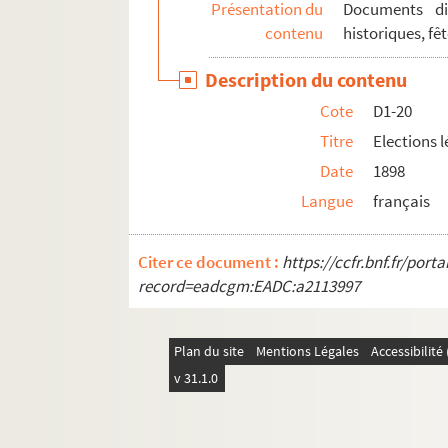
Présentation du
Documents div
contenu
historiques, fêt
Description du contenu
Cote
D1-20
Titre
Elections l
Date
1898
Langue
français
Citer ce document :
https://ccfr.bnf.fr/por
record=eadcgm:EADC:a2113997
Plan du site
Mentions Légales
Accessibilit
v 31.1.0