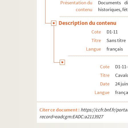
Présentation du
Documents div
D1-37. Elections (1907)
contenu
historiques, fêt
D1-40. Elections législatives (1910)
Description du contenu
D1-41. Elections cantonales du 24 juillet 19
Cote
D1-11
D2. Documents concernant la ville de Lille. Pièc
Titre
Sans titre
D3. Documents historiques
Langue
français
D4. Etiquettes, images, réclames par des impr
D5. Lettre de faire-part : mariages, décès, par
Cote
D1-11
D6. Chansons en patois - à consulter sur le 
Titre
Caval
D7. Lille et quelques pièces sur Roubaix
Date
24 jui
D8. Collection d'Ex-libris
Langue
frança
Citer ce document :
https://ccfr.bnf.fr/por
record=eadcgm:EADC:a2113927