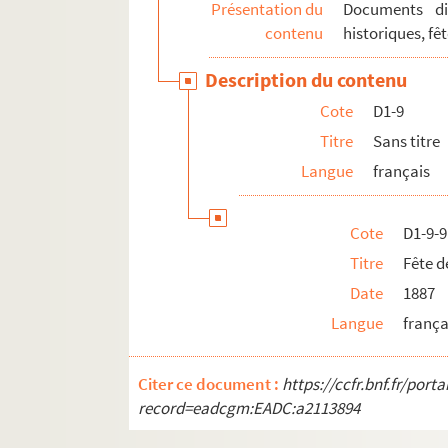
Présentation du
Documents div
D1-27. Sans titre
contenu
historiques, fêt
D1-28. Sans titre
Description du contenu
D1-29. Elections sénatoriales (1903)
Cote
D1-9
D1-30. Elections sénatoriales (1904)
Titre
Sans titre
D1-31. Elections municipales (1904)
Langue
français
D1-32. Elections au Conseil général et au C
D1-33. Elections sénatoriales (1905)
Cote
D1-9-9
D1-34. Elections sénatoriales (1906)
Titre
Fête d
D1-35. Sans titre
Date
1887
D1-36. Sans titre
Langue
frança
D1-37. Elections (1907)
D1-40. Elections législatives (1910)
Citer ce document :
https://ccfr.bnf.fr/por
D1-41. Elections cantonales du 24 juillet 19
record=eadcgm:EADC:a2113894
D2. Documents concernant la ville de Lille. Pièc