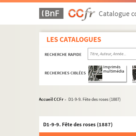
Catalogue co
LES CATALOGUES
RECHERCHE RAPIDE
Imprimés
multimédia
RECHERCHES CIBLÉES
Accueil CCFr
D1-9-9. Fête des roses (1887)
>
D1. Documents concernant la ville de Lille
D1-1. Sans titre
D1-9-9. Fête des roses (1887)
D1-1bis. Sans titre
D1-2. Sans titre