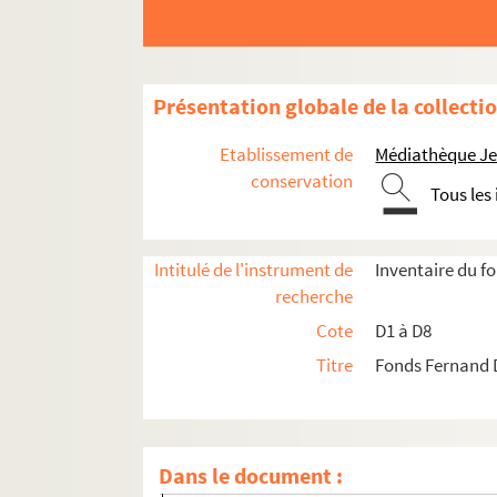
Présentation globale de la collecti
Etablissement de
Médiathèque Jea
conservation
Tous les
D1. Documents concernant la ville de Lille
D1-1. Sans titre
Intitulé de l'instrument de
Inventaire du 
D1-1bis. Sans titre
recherche
D1-2. Sans titre
Cote
D1 à D8
D1-3. Sans titre
Titre
Fonds Fernand 
D1-4. Sans titre
D1-5. Sans titre
D1-6. Sans titre
Dans le document :
D1-7. Sans titre