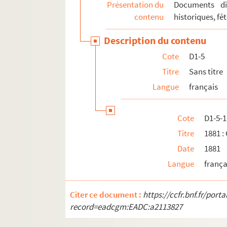
Présentation du
Documents div
D1-32. Elections au Conseil général et au C
contenu
historiques, fêt
D1-33. Elections sénatoriales (1905)
Description du contenu
D1-34. Elections sénatoriales (1906)
Cote
D1-5
D1-35. Sans titre
Titre
Sans titre
D1-36. Sans titre
Langue
français
D1-37. Elections (1907)
D1-40. Elections législatives (1910)
Cote
D1-5-1
D1-41. Elections cantonales du 24 juillet 19
Titre
1881 :
D2. Documents concernant la ville de Lille. Pièc
Date
1881
D3. Documents historiques
Langue
frança
D4. Etiquettes, images, réclames par des impr
D5. Lettre de faire-part : mariages, décès, par
Citer ce document :
https://ccfr.bnf.fr/por
record=eadcgm:EADC:a2113827
D6. Chansons en patois - à consulter sur le 
D7. Lille et quelques pièces sur Roubaix