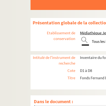
Présentation globale de la collecti
Etablissement de
Médiathèque Jea
conservation
Tous les
Intitulé de l'instrument de
Inventaire du 
recherche
D1. Documents concernant la ville de Lille
Cote
D1 à D8
D1-1. Sans titre
Titre
Fonds Fernand 
D1-1bis. Sans titre
D1-2. Sans titre
D1-3. Sans titre
Dans le document :
D1-4. Sans titre