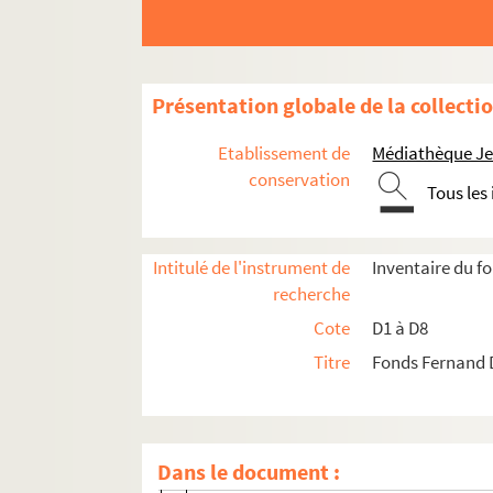
Présentation globale de la collecti
Etablissement de
Médiathèque Jea
conservation
Tous les
D1. Documents concernant la ville de Lille
Intitulé de l'instrument de
Inventaire du 
D1-1. Sans titre
recherche
D1-1bis. Sans titre
Cote
D1 à D8
D1-2. Sans titre
Titre
Fonds Fernand 
D1-3. Sans titre
D1-4. Sans titre
D1-4-1. Université catholique (1877)
Dans le document :
D1-4-2. Gambetta à Lille (1877)