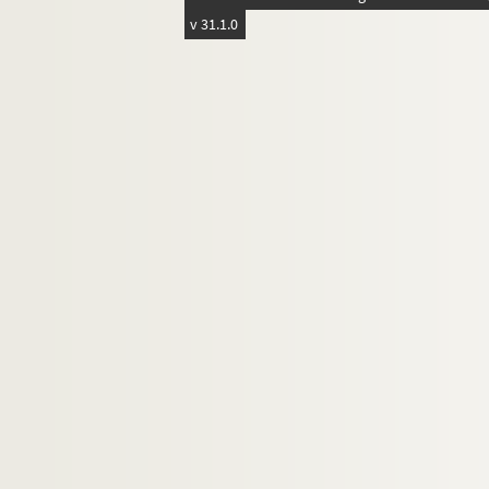
D1-41. Elections cantonales du 24 juillet 19
v 31.1.0
D2. Documents concernant la ville de Lille. Pièc
D3. Documents historiques
D4. Etiquettes, images, réclames par des impr
D5. Lettre de faire-part : mariages, décès, par
D6. Chansons en patois - à consulter sur le 
D7. Lille et quelques pièces sur Roubaix
D8. Collection d'Ex-libris