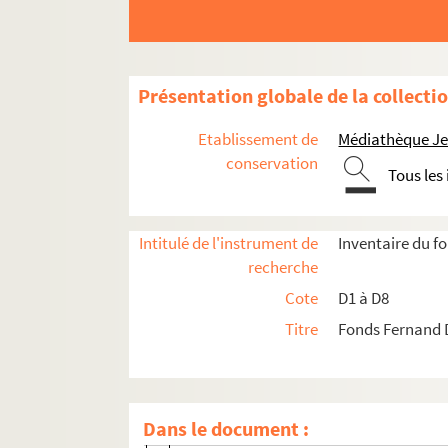
D1. Documents concernant la ville de Lille
Présentation globale de la collecti
D1-1. Sans titre
Etablissement de
Médiathèque Jea
D1-1bis. Sans titre
conservation
Tous les
D1-2. Sans titre
D1-3. Sans titre
Intitulé de l'instrument de
Inventaire du 
D1-3-1. Dissolution de l'assemblée natio
recherche
D1-3-2. Mort d'Alexandre Leleux
Cote
D1 à D8
D1-3-3. Lille, Porte de Paris
Titre
Fonds Fernand 
D1-3-4. Couronnement de N.D. de la Treil
D1-3-5. Le grillon (1874)
D1-3-6. Procès des Dominicains C/ l'Ec
Dans le document :
D1-3-7. Mac-Mahon à Lille (1874)