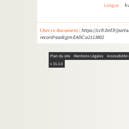
Langue
fr
D1-40. Elections législatives (1910)
D1-41. Elections cantonales du 24 juillet 19
D2. Documents concernant la ville de Lille. Pièc
Citer ce document :
https://ccfr.bnf.fr/por
D3. Documents historiques
record=eadcgm:EADC:a2113802
D4. Etiquettes, images, réclames par des impr
D5. Lettre de faire-part : mariages, décès, par
Plan du site
Mentions Légales
Accessibilit
D6. Chansons en patois - à consulter sur le 
v 31.1.0
D7. Lille et quelques pièces sur Roubaix
D8. Collection d'Ex-libris