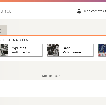
rance
Mon compte C
E
CHERCHES CIBLÉES
Imprimés
Base
multimédia
Patrimoine
Notice
1 sur 1