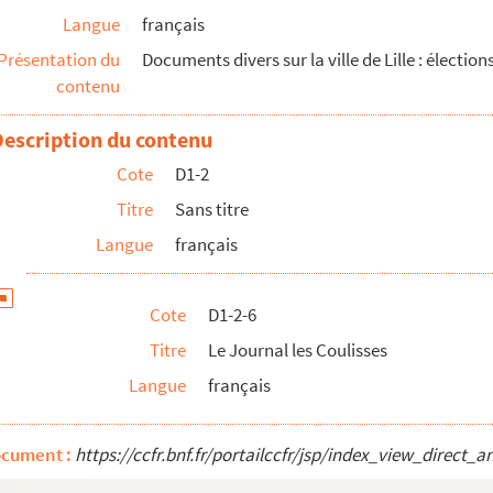
Langue
français
ndissement (1871)
Présentation du
Documents divers sur la ville de Lille : électio
contenu
Description du contenu
Cote
D1-2
Titre
Sans titre
Langue
français
Cote
D1-2-6
Titre
Le Journal les Coulisses
Langue
français
ocument :
https://ccfr.bnf.fr/portailccfr/jsp/index_view_dire