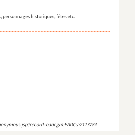
ns, personnages historiques, fêtes etc.
ct_anonymous.jsp?record=eadcgm:EADC:a2113784