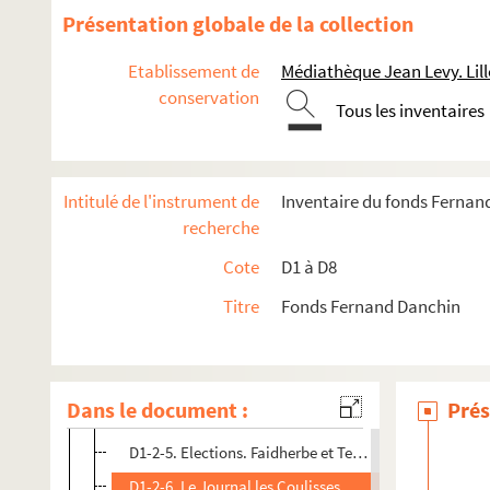
Présentation globale de la collection
Etablissement de
Médiathèque Jean Levy. Lill
conservation
Tous les inventaires
D1. Documents concernant la ville de Lille
Intitulé de l'instrument de
Inventaire du fonds Fernan
D1-1. Sans titre
recherche
D1-1bis. Sans titre
Cote
D1 à D8
D1-2. Sans titre
Titre
Fonds Fernand Danchin
D1-2-1. Election à l'assemblée nationale (1871-1872)
D1-2-2. Eglise du Sacré-Cœur
D1-2-3. La commune de Paris (1871)
Dans le document :
Prés
D1-2-4. Elections municipales (30 avril 1871)
D1-2-5. Elections. Faidherbe et Testelin (1871)
D1-2-6. Le Journal les Coulisses