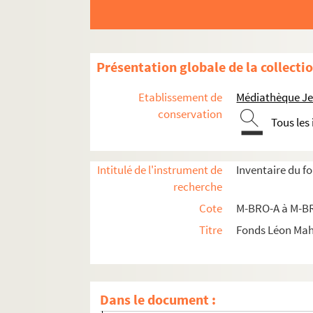
Présentation globale de la collecti
M-BRO. Brochures du fonds Mahieu
Etablissement de
Médiathèque Jea
M-DOC. Documents du fonds Mahieu
conservation
Tous les
M-DOC-1. Documents historiques lillois
M-DOC-2. Ancien régime et République
M-DOC-3. Empire et Restauration
Intitulé de l'instrument de
Inventaire du f
recherche
M-DOC-4. Fêtes de Lille (1564-1840)
Cote
M-BRO-A à M-BR
M-DOC-5. Fêtes de Lille (1841-1869)
Titre
Fonds Léon Ma
M-DOC-6. Fêtes de Lille (1870-1881)
M-DOC-7. Fêtes de Lille (1882-1883)
M-DOC-8. Fêtes de Lille (1884-1895)
Dans le document :
M-DOC-9. Fêtes de Lille (1896-1895)