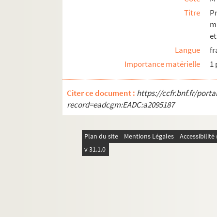
Titre
P
mu
et
Langue
fr
Importance matérielle
1
Citer ce document :
https://ccfr.bnf.fr/por
record=eadcgm:EADC:a2095187
Plan du site
Mentions Légales
Accessibilit
v 31.1.0