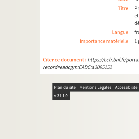
Titre
P
e
dé
Langue
fr
Importance matérielle
1
Citer ce document :
https://ccfr.bnf.fr/por
record=eadcgm:EADC:a2095152
Plan du site
Mentions Légales
Accessibilit
v 31.1.0