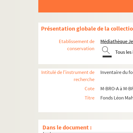
M-DOC-1. Documents historiques lillois
M-DOC-2. Ancien régime et République
M-DOC-3. Empire et Restauration
Présentation globale de la collecti
M-DOC-4. Fêtes de Lille (1564-1840)
Etablissement de
Médiathèque Jea
M-DOC-5. Fêtes de Lille (1841-1869)
conservation
Tous les
M-DOC-6. Fêtes de Lille (1870-1881)
M-DOC-7. Fêtes de Lille (1882-1883)
M-DOC-8. Fêtes de Lille (1884-1895)
Intitulé de l'instrument de
Inventaire du f
recherche
M-DOC-9. Fêtes de Lille (1896-1895)
Cote
M-BRO-A à M-BR
M-DOC-10. Fêtes dans la région - jusque 
Titre
Fonds Léon Ma
M-DOC-11. Fêtes dans la région - à partir
M-DOC-12. Fêtes dans la région (1885 -1913)
M-DOC-12-1. Ville de Lomme
Dans le document :
M-DOC-12-2. Ville de Loos